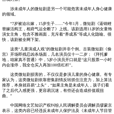
涉未成年人的微短剧是另一个可能危害未成年人身心健康
的领域。
“7岁被迫出嫁，15岁生子……”今年1月，微短剧《逼锦鲤
替嫁活阎王，相府气运全断了》上线。该剧选用11岁的女童饰
演女主角，包含不雅画面，充斥着“养成系”等成人化隐喻。很
快，该剧被全网下架。
这类“儿童演成人戏”的微短剧并非个例。古装微短剧《偷
宫》开场即残忍凶杀场面，几名演员仅十一二岁；《拜托爹
地，咱家真不普通》中，5岁小演员开口就是“这只股票一小时
内会涨停，我全仓买入再加100倍杠杆”。
这类微短剧损害的，不仅仅是参演儿童的身心健康。有专
家认为，这类微短剧依靠密集剧情反转抓住注意力，加上算法
推荐，本身就容易“上头”，“如果主角是未成年人，孩子们看
了之后代入感更强，更容易沉迷，有些还会造成价值观扭
曲。”
中国网络文艺知识产权纠纷人民调解委员会调解员缪蒙京
表示，这类内容已经违反未成年人保护法及《未成年人节目管