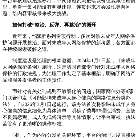
平台审核难以把握标准；不良微短剧则把错误价值观藏在剧情
里，单看一集可能没有明显违规，连贯起来才会发现导向问
题，给内容审核带来极大挑战。
如何打破“整治、反弹、再整治”的循环
近年来，“清朗”系列专项行动，多次对涉未成年人网络保
护问题开展整治。面对未成年人网络保护的新考题，各方面都
在持续探索破解之道。
制度建设是治理的根本遵循。2024年1月1日起，《未成年
人网络保护条例》施行，这是我国首部专门针对未成年人网络
保护的行政法规，为治理工作划定了基本框架，明确了网络产
品和服务提供者的主体责任。
而针对有关处罚规则不够细化的问题，国家网信办等8部
门联合印发《可能影响未成年人身心健康的网络信息分类办
法》，自2026年3月1日起施行。该办法首次将影响未成年人身
心健康的信息细化为具体清单，明确了诱导非理性消费、宣扬
不良婚恋观、成人化低俗暗示等具体情形，让平台审核、执法
监管有了更清晰的操作标准。
同时，作为内容分发的关键环节，平台的治理力度直接决