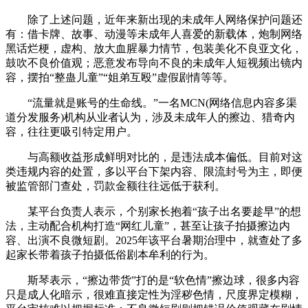
除了上述问题，近年来新出现的未成年人网络保护问题还
有：借卡牌、故事、动漫等未成年人喜爱的新载体，炮制网络
黑话烂梗，虚构、放大血腥暴力情节，包装美化不良亚文化，
鼓吹不良价值观；恶意发布导向不良的未成年人短视频出镜内
容，摆拍“整蛊儿童”“姐弟互殴”虚假剧情等等。
“流量就是账号的生命线。”一名MCN(网络信息内容多渠
道分发服务)机构从业者认为，涉及未成年人的擦边、猎奇内
容，往往更吸引特定用户。
与高额收益形成鲜明对比的，是违法成本偏低。目前对这
类违规内容的处置，多以平台下架内容、限流封号为主，即便
被监管部门查处，罚款金额往往远低于获利。
某平台负责人表示，个别家长抱着“孩子出名要趁早”的想
法，主动配合机构打造“网红儿童”，甚至让孩子拍摄擦边内
容、出演不良微短剧。2025年该平台暑期治理中，就查处了多
起家长带着孩子拍摄低俗剧本牟利的行为。
斯琴表示，“擦边带货”打的是“软色情”擦边球，很多内容
只是成人化暗示，很难直接定性为淫秽色情，尺度界定模糊，