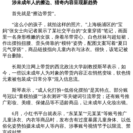
涉未成年人的擦边、猎奇内容呈现新趋势
首先就是“擦边带货”。
“这么小的孩子，就拍这样的照片。”上海杨浦区的“宝
妈”张女士向记者展示了某社交平台的“女童穿搭”笔记，画面
里一名身形稚嫩的女孩，身着吊带背心、白色丝袜与超短裙，
作出摆拍扭腰、歪头倚靠的“模特”姿势，配图文案写着“夏日
元气穿搭”，商品链接指向儿童内衣与泳衣。很快，该笔记被
平台删除。
长期关注网上带货的西北政法大学副教授斯琴表示，如
今，一些以未成年人为对象的带货内容正在悄然变味，软色情
元素被包装成“日常分享”混入信息流。
斯琴表示，“成人化打扮+低俗化摆拍”是其特点。部分账
号冠以“童模拍摄”“泳衣测评”等关键词引流带货；还有账号推
广彩妆、美瞳、保健品等不适龄商品，让未成年人化妆出镜。
6月，小红书平台就表示，“东某某”“元某某”等账号推广
儿童泳衣、内衣等商品时，发布含有过度暴露儿童身体、以低
俗化姿势拍摄未成年人等内容。涉事账号视情节予以限流、禁
言或封禁。