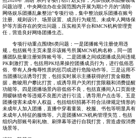
照2026年“清朗”系列专项行动计划安排，为加强娱乐团播领域
问题治理，中央网信办在全国范围内开展为期2个月的“清朗·
网络娱乐团播乱象整治”专项行动，集中整治娱乐团播在账号
注册、规则设计、场景设置、成员行为规范、未成年人网络保
护等方面存在的突出问题，压实相关平台和MCN机构管理责
任，营造良好网络团播生态。
专项行动重点围绕6类问题：一是团播账号注册使用违
规，包括账号主页未显示该账号所属MCN机构名称，同一团
播团队批量注册矩阵账号等。二是团播之间或团播成员间违规
PK刺激打赏，包括用PK结果操控团播成员行为，进行低俗恶
俗、带有人身侮辱性质的惩罚或进行危险动作等。三是运用不
当团播玩法诱导打赏，包括实时展示主播获得的打赏金额数
据，教唆用户攀比打赏，或诱导用户关闭打赏限额和消费提醒
功能等。四是团播场景内容低俗不良，包括直播间入口页面使
用暧昧猎奇等违规不良图片进行引流，诱导用户点击等。五是
团播侵害未成年人权益，包括组织招募不符合法律规定情形的
未成年人加入团播，直播中穿着童装、校服、书包等明显具有
未成年人特征的服饰等。六是团播MCN机构管理失范，包括
组织内部账号刷礼物、刷弹幕等进行自我打赏，营造虚假消费
场景等。