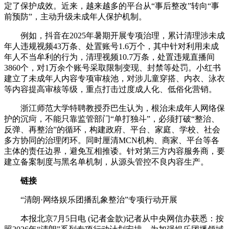
定了保护成效。近来，越来越多的平台从“事后整改”转向“事
前预防”，主动升级未成年人保护机制。
例如，抖音在2025年暑期开展专项治理，累计清理涉未成
年人违规视频43万条、处置账号1.6万个，其中针对利用未成
年人不当牟利的行为，清理视频10.7万条，处置违规直播间
3860个，对1万余个账号采取限制变现、封禁等处罚。小红书
建立了未成年人内容专项审核池，对涉儿童穿搭、内衣、泳衣
等内容提高审核等级，重点打击过度成人化、低俗化营销。
浙江师范大学特聘教授乔巴生认为，根治未成年人网络保
护的沉疴，不能只靠监管部门“单打独斗”，必须打破“整治、
反弹、再整治”的循环，构建政府、平台、家庭、学校、社会
多方协同的治理闭环。同时厘清MCN机构、商家、平台等各
主体的责任边界，避免互相推诿。针对第三方内容服务商，要
建立备案制度与黑名单机制，从源头管控不良内容生产。
链接
“清朗·网络娱乐团播乱象整治”专项行动开展
本报北京7月5日电 (记者金歆)记者从中央网信办获悉：按