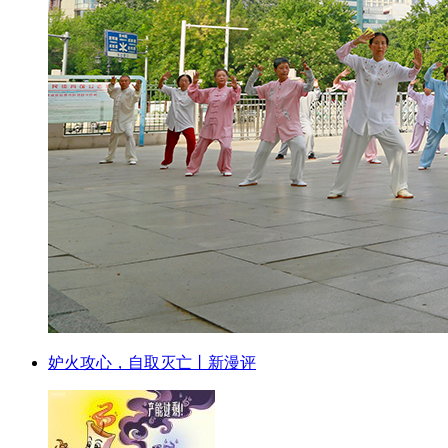
妒火攻心，自取灭亡丨新漫评