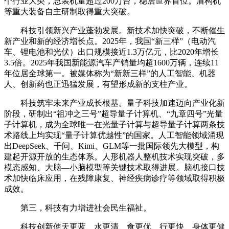
个行业大类，总装机量超过200万台，稳居世界首位。盾构机
等重大装备自主研制取得重大突破。
科技引领新兴产业蓬勃发展。新技术加快突破，不断催生
新产业和新的经济增长点。2025年，我国“新三样”（电动汽
车、锂电池和光伏）出口规模接近1.3万亿元，比2020年增长
3.5倍。2025年我国新能源汽车产销量均超1600万辆，连续11
年位居全球第一。被媒体称为“新新三样”的人工智能、机器
人、创新药也正迅猛发展，有望形成新的支柱产业。
科技筑牢未来产业成长根基。量子科技加速迈向产业化新
阶段，研制出“祖冲之三号”超导量子计算机、“九章四号”光量
子计算机，成为全球唯一在光量子计算与超导量子计算两条技
术路线上均实现“量子计算优越性”的国家。人工智能领域涌现
出DeepSeek、千问、Kimi、GLM等一批国际领先大模型，构
建起开源开放的生态体系。人形机器人整机技术实现突破，多
模态感知、大脑—小脑模型等关键技术取得进展。脑机接口技
术加快临床应用，在残障康复、神经疾病诊疗等领域取得积极
成效。
第三，科技有力增进社会民生福祉。
科技创新使天更蓝、水更清、食更优、行更快、身体更健