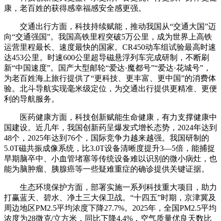
康，老百姓的获得感幸福感安全感更强。
交通出行方面，科技持续赋能，推动我国从“交通大国”迈
向“交通强国”。我国高铁里程突破5万公里，成为世界上高铁
运营里程最长、速度最快的国家。CR450动车组试验最高时速
达453公里。时速600公里超导磁悬浮列车完成研制，不断刷
新“中国速度”。国产大型邮轮“爱达·魔都号”“爱达·花城号”，
为老百姓海上旅行提供了“更科技、更丰富、更中国”的消费体
验。北斗导航实现毫米级定位，为交通出行提供更精准、更便
利的导航服务。
医药健康方面，科技创新赋能生命健康，有力支撑健康中
国建设。近几年，我国创新药呈爆发式增长态势，2024年达到
48个，2025年达到76个，国际竞争力越来越强。我国研制的
5.0T磁共振成像系统，比3.0T设备清晰度提升3—5倍，能捕捉
早期脑卒中、小血管堵塞等传统设备难以识别的微小病灶，也
能为脑肿瘤、胰腺癌等一些疑难重症的确诊提供关键证据。
生态环境保护方面，部署实施一系列科技重大项目，助力
打赢蓝天、碧水、净土三大保卫战。“十四五”时期，京津冀及
周边地区PM2.5平均浓度下降27.7%。2025年，全国PM2.5平均
浓度为28微克/立方米，同比下降4.4%，空气质量优良天数比