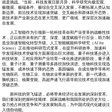
就是挑战。”当前，科技发展日新月异，科学研究向极宏观、
极微观、极端条件、极综合交叉深入发展，不断拓展人类认知
新边界。前沿技术呈现加速突破、交叉融合和群体跃升态势，
新技术新产业新业态在更大范围、更广领域、更深层次加速融
合发展。
人工智能作为引领新一轮科技革命和产业变革的战略性技
术，正以前所未有的广度、深度、速度赋能千行百业，助力制
造业加速智能化转型升级。人工智能赋能科学研究（AI for
Science）正在推动科研范式变革，在提升科研效率、加速科
学发现和技术突破等方面展现出巨大潜能。量子科技逐步进入
科技研发、工程应用和产业培育一体化推进的新阶段，量子通
信、量子计算、量子测量等多路径加快演进。生物科技呈现迅
猛发展、成本快速下降的态势，基因编辑、合成生物学等将对
生物医药、生物工业、生物农业带来新的变革。新一代通信、
脑机接口、核聚变能、高超声速飞行器等前沿技术也呈现加速
突破态势。
新科技的突飞猛进，必将带来经济社会发展的深刻变革。
我们要深刻把握科技规律、国家战略和我国所处的历史方位，
奋力抢占科技竞争和产业发展制高点，为中国式现代化建设注
入强劲动能。