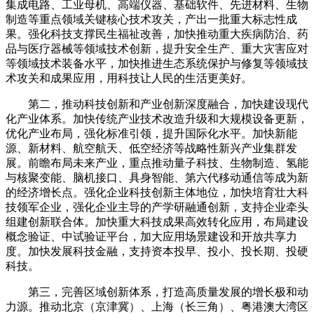
集成电路、工业母机、高端仪器、基础软件、先进材料、生物
制造等重点领域关键核心技术攻关，产出一批重大标志性成
果。强化科技支撑民生福祉改善，加快推动重大疾病防治、药
品与医疗器械等领域技术创新，提升安全生产、重大灾害应对
等领域技术装备水平，加快推进生态系统保护与修复等领域技
术攻关和成果应用，用科技让人民的生活更美好。
第二，推动科技创新和产业创新深度融合，加快建设现代
化产业体系。加快传统产业技术改造升级和大规模设备更新，
优化产业布局，强化标准引领，提升国际化水平。加快新能
源、新材料、航空航天、低空经济等战略性新兴产业集群发
展。前瞻布局未来产业，重点推动量子科技、生物制造、氢能
与核聚变能、脑机接口、具身智能、第六代移动通信等成为新
的经济增长点。强化企业科技创新主体地位，加快培育壮大科
技领军企业，强化企业主导的产学研融通创新，支持企业牵头
组建创新联合体。加快重大科技成果高效转化应用，布局建设
概念验证、中试验证平台，加大应用场景建设和开放共享力
度。加快发展科技金融，支持资本投早、投小、投长期、投硬
科技。
第三，完善区域创新体系，打造高质量发展的增长极和动
力源。推动北京（京津冀）、上海（长三角）、粤港澳大湾区