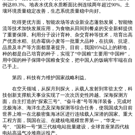
例达89.3%。地表水优良水质断面比例连续两年超过90%。土
壤环境质量稳定改善，生态系统质量稳中向好。
吃得更优方面，智能农场等农业新业态蓬勃发展，智能物
流等技术加快发展应用，为食物从田间到餐桌的安全新鲜提供
了重要保障。利用分子设计育种、杂交育种等技术，培育出高
产优质水稻、抗赤霉病小麦等一批重大品种，在抗病、抗逆、
品质及丰产等方面都显著提升。目前，我国95%以上的耕地，
种的都是自己培育的种子，实现了“中国粮”主要用“中国种”，
用中国的种子保障中国粮食安全，把中国人的饭碗牢牢端在自
己手上。
第四，科技有力维护国家战略利益。
在空天领域，从探月到探火，从载人发射到常驻太空，科
技创新支撑航天事业实现了一次次历史性跨越。深海探测方
面，自主打造的“探索三号”、“奋斗者”号等海洋装备，完成对
北极海冰、海洋生态及深海探测等综合任务，使我国成为目前
世界上唯一在北极密集海冰区进行连续载人深潜的国家。重大
工程方面，我国在运、在建核电规模世界第一，“华龙一
号”、“国和一号”第三代核电站批量建设，全球首座第四代核
电站高温气冷堆商运投产。