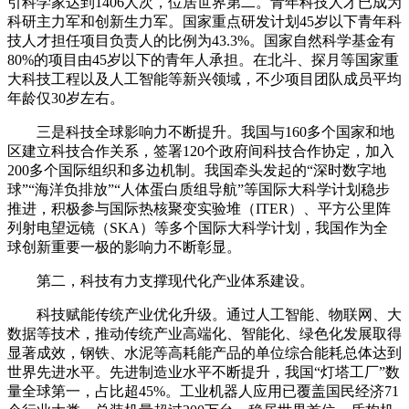
引科学家达到1406人次，位居世界第二。青年科技人才已成为
科研主力军和创新生力军。国家重点研发计划45岁以下青年科
技人才担任项目负责人的比例为43.3%。国家自然科学基金有
80%的项目由45岁以下的青年人承担。在北斗、探月等国家重
大科技工程以及人工智能等新兴领域，不少项目团队成员平均
年龄仅30岁左右。
三是科技全球影响力不断提升。我国与160多个国家和地
区建立科技合作关系，签署120个政府间科技合作协定，加入
200多个国际组织和多边机制。我国牵头发起的“深时数字地
球”“海洋负排放”“人体蛋白质组导航”等国际大科学计划稳步
推进，积极参与国际热核聚变实验堆（ITER）、平方公里阵
列射电望远镜（SKA）等多个国际大科学计划，我国作为全
球创新重要一极的影响力不断彰显。
第二，科技有力支撑现代化产业体系建设。
科技赋能传统产业优化升级。通过人工智能、物联网、大
数据等技术，推动传统产业高端化、智能化、绿色化发展取得
显著成效，钢铁、水泥等高耗能产品的单位综合能耗总体达到
世界先进水平。先进制造业水平不断提升，我国“灯塔工厂”数
量全球第一，占比超45%。工业机器人应用已覆盖国民经济71