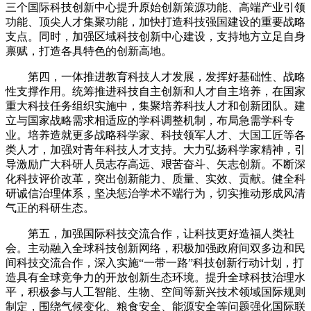
三个国际科技创新中心提升原始创新策源功能、高端产业引领
功能、顶尖人才集聚功能，加快打造科技强国建设的重要战略
支点。同时，加强区域科技创新中心建设，支持地方立足自身
禀赋，打造各具特色的创新高地。
第四，一体推进教育科技人才发展，发挥好基础性、战略
性支撑作用。统筹推进科技自主创新和人才自主培养，在国家
重大科技任务组织实施中，集聚培养科技人才和创新团队。建
立与国家战略需求相适应的学科调整机制，布局急需学科专
业。培养造就更多战略科学家、科技领军人才、大国工匠等各
类人才，加强对青年科技人才支持。大力弘扬科学家精神，引
导激励广大科研人员志存高远、艰苦奋斗、矢志创新。不断深
化科技评价改革，突出创新能力、质量、实效、贡献。健全科
研诚信治理体系，坚决惩治学术不端行为，切实推动形成风清
气正的科研生态。
第五，加强国际科技交流合作，让科技更好造福人类社
会。主动融入全球科技创新网络，积极加强政府间双多边和民
间科技交流合作，深入实施“一带一路”科技创新行动计划，打
造具有全球竞争力的开放创新生态环境。提升全球科技治理水
平，积极参与人工智能、生物、空间等新兴技术领域国际规则
制定，围绕气候变化、粮食安全、能源安全等问题强化国际联