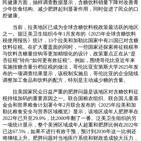
民健康方面，抽样调查数据显示，含糖饮料销量下降对改善青
少年饮食结构、减少肥胖起到显著作用，同时促进了民众的口
腔健康。
当前，拉美地区已成为全球含糖饮料税政策最活跃的地区
之一。据泛美卫生组织今年1月发布的《2025年全球含糖饮料
税使用报告》统计，33个拉美和加勒比国家中有21国已对含糖
饮料征税。在扩大覆盖面的同时，一些国家还探索将征税税率
与饮料含糖量挂钩等更加精细化的设计，政策重点正在从“是
否征税”转向“如何更有效征税”。例如，围绕哥伦比亚近年来
实施按糖含量分档征税的做法，哥伦比亚安第斯大学2025年发
布的一项调查结果显示，该税制实施后，哥伦比亚的企业陆续
调整加工食品和饮料的配方，特别是主动减少糖的含量。
拉美国家民众日益严重的肥胖问题是该地区对含糖饮料征
税持续加码的重要原因之一。联合国粮农组织、联合国儿童基
金会和世界粮食计划署今年2月联合发布的《2025年拉美和加
勒比粮食安全与营养区域概览》显示，该地区成年人肥胖率在
2022年已升至29.9%，比2000年翻了一番。泛美卫生组织的另
一项统计显示，整个美洲区域成年人超重和肥胖比例在2022年
已达67.5%，如果不进行有效干预，预计到2030年这一比例还
将继续上升。肥胖问题对当地医疗系统和财政造成较大压力，