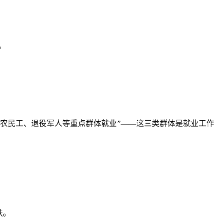
。
。
农民工、退役军人等重点群体就业”——这三类群体是就业工作
扶。