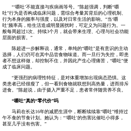
“‘嚼吐’不能直接与疾病画等号。”陈超强调，判断“嚼
吐”行为是否构成临床问题，需综合考量其背后的心理机制、
行为本身的频率与强度，以及对日常生活的影响。“当‘嚼
吐’频率高，给生活造成明显困扰时，可定义为问题行为。一
般每周超过1次、持续3个月，就会带来生理、心理与社会功能
层面的损害。”
陈超进一步解释说，通常，单纯的“嚼吐”是有意识的主动
选择，人们仍可在其中品尝食物味道。而一旦行为失控，即患
者不想这样做，却控制不住，并因此产生心理痛苦，“嚼吐”便
成了临床问题。
“更强烈的病理性特征，是对体重增加出现病态恐惧。这
类患者已经很瘦了，但一看到食物就联想到高热量，进而排斥
进食。”陈超说，由于摄入严重不足，患者常伴随营养不良。
“嚼吐”真的“零代价”吗
马莉在长达16年的减肥生涯中，断断续续靠“嚼吐”维持过
午不食的节食计划。她认为：“‘嚼吐’的伤害比催吐小得多，
甚至几乎没有伤害。”