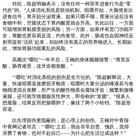
对此，陈超明确表示，没有任何一种异常进食行为是“零
代价”的。“人体消化系统是联动机制。咀嚼开始，大脑便发出
进食信号，胃开始分泌胃液。如果只嚼不咽，胃液分泌后没有
食物中和，空腹状态下胃内酸度就会升高。长此以往，一方面
可能增加胃黏膜受损的风险；另一方面，如果伴有贲门功能不
全，胃酸也更容易反流，灼伤食管。此外，肠道也会因神经反
射而提前‘活跃’起来，却始终没有真正的营养物进入。长期如
此，增加胃肠功能紊乱的风险。”
高频次“嚼吐”一年半后，王楠的身体频频报警：“胃里反
酸，肠胃难受，连牙齿都发酸。”
“‘嚼吐’对消化系统的损伤是全方位的。”陈超解释说，大
量、快速咀嚼直接磨损牙釉质；咀嚼时大量分泌的唾液若与食
物残渣混合发酵，所产生的酸性物质会腐蚀牙齿；频繁刺激唾
液腺，还可能导致腮腺良性肿大，即俗称的“发腮”。“很多人
想瘦脸，结果反而把脸嚼肿了，像挂了两个小铃铛。”陈超形
容道。
比生理损伤更隐蔽的，是心理上的创伤。王楠对中青报·
中青网记者坦言：“‘嚼吐’之后，我会非常自责、愧疚，觉得
浪费了食物，也对不起自己——为什么把生活过成这样？”