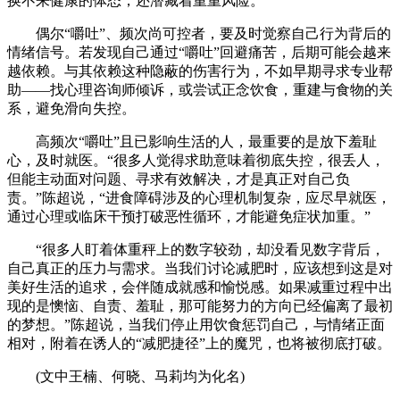
换不来健康的体态，还潜藏着重重风险。
偶尔“嚼吐”、频次尚可控者，要及时觉察自己行为背后的
情绪信号。若发现自己通过“嚼吐”回避痛苦，后期可能会越来
越依赖。与其依赖这种隐蔽的伤害行为，不如早期寻求专业帮
助——找心理咨询师倾诉，或尝试正念饮食，重建与食物的关
系，避免滑向失控。
高频次“嚼吐”且已影响生活的人，最重要的是放下羞耻
心，及时就医。“很多人觉得求助意味着彻底失控，很丢人，
但能主动面对问题、寻求有效解决，才是真正对自己负
责。”陈超说，“进食障碍涉及的心理机制复杂，应尽早就医，
通过心理或临床干预打破恶性循环，才能避免症状加重。”
“很多人盯着体重秤上的数字较劲，却没看见数字背后，
自己真正的压力与需求。当我们讨论减肥时，应该想到这是对
美好生活的追求，会伴随成就感和愉悦感。如果减重过程中出
现的是懊恼、自责、羞耻，那可能努力的方向已经偏离了最初
的梦想。”陈超说，当我们停止用饮食惩罚自己，与情绪正面
相对，附着在诱人的“减肥捷径”上的魔咒，也将被彻底打破。
(文中王楠、何晓、马莉均为化名)