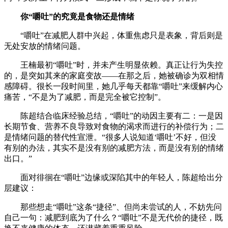
你“嚼吐”的究竟是食物还是情绪
“嚼吐”在减肥人群中兴起，体重焦虑只是表象，背后则是
无处安放的情绪问题。
王楠最初“嚼吐”时，并未产生明显依赖。真正让行为失控
的，是突如其来的家庭变故——在那之后，她被确诊为双相情
感障碍。很长一段时间里，她几乎每天都靠“嚼吐”来缓解内心
痛苦，“不是为了减肥，而是完全被它控制”。
陈超结合临床经验总结，“嚼吐”的动因主要有二：一是因
长期节食、营养不良导致对食物的渴求而进行的补偿行为；二
是情绪问题的替代性宣泄。“很多人说知道‘嚼吐’不好，但没
有别的办法，其实不是没有别的减肥方法，而是没有别的情绪
出口。”
面对徘徊在“嚼吐”边缘或深陷其中的年轻人，陈超给出分
层建议：
那些想走“嚼吐”这条“捷径”、但尚未尝试的人，不妨先问
自己一句：减肥到底为了什么？“嚼吐”不是无代价的捷径，既