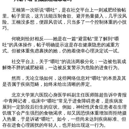
王楠第一次听说“嚼吐”，是在社交平台上一则减肥经验帖
里。帖子里说，这方法能压制食欲、避开热量摄入，几乎没风
险。王楠没多想，便跟风尝试，只当多了一个控制体重的小技
巧。
何晓则恰好相反——她是在一篇“避雷帖”里了解到“嚼
吐”的具体操作，帖子明确提示这是存在健康隐患的减重方
式。但被体重焦虑裹挟的她，仍抱着侥幸心理决定试一试。
社交平台上，关于“嚼吐”的说法两极分化：一边被包装成
解馋不胖的减肥秘籍，一边被反复警示为危险的进食行为。
然而，无论立场如何，这些网络信息对“嚼吐”的本质及其
是否属于疾病范畴，始终未给出清晰的界定。
北京大学第六医院心身医学科副主任医师陈超告诉中青报
·中青网记者，临床中“嚼吐”常见于进食障碍患者，是疾病发
展到一定阶段后衍生的症状。例如，神经性厌食症患者在生理
饥饿下会产生强烈的食物渴求，却又因恐惧体重增加而拒绝摄
入热量，于是诉诸“嚼吐”。如今，一些尚未达到疾病标准、但
存在进食心理困扰的年轻人，也开始出现这一行为。