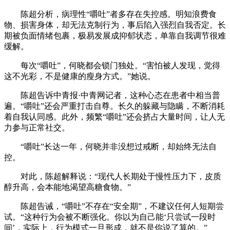
陈超分析，病理性“嚼吐”者多存在失控感。明知浪费食
物、损害身体，却无法克制行为，事后陷入强烈自我否定。长
期被负面情绪包裹，极易发展成抑郁状态，单靠自我调节很难
缓解。
每次“嚼吐”，何晓都会锁门独处。“害怕被人发现，觉得
这不光彩，不是健康的瘦身方式。”她说。
陈超告诉中青报·中青网记者，这种心态在患者中相当普
遍。“嚼吐”还会严重打击自尊。长久的躲藏与隐瞒，不断消耗
着自我认同感。此外，频繁“嚼吐”还会挤占大量时间，让人无
力参与正常社交。
“嚼吐”长达一年，何晓并非没想过戒断，却始终无法自
控。
对此，陈超解释说：“现代人长期处于慢性压力下，皮质
醇升高，会本能地渴望高糖食物。”
陈超告诫，“嚼吐”不存在“安全期”，不建议任何人短期尝
试。“这种行为会被不断强化。你以为自己能‘只尝试一段时
间’，实际上，行为模式一旦形成，就不是你说了算的。”