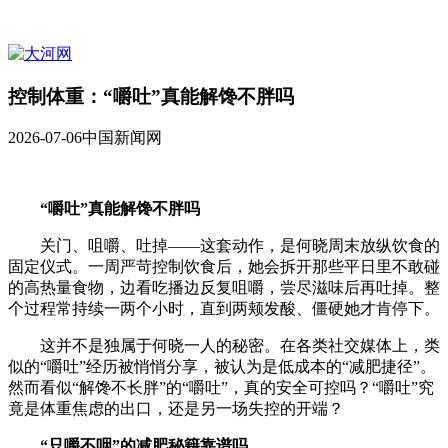
控制体重：“嚼吐”真能解馋不胖吗
2026-07-06
中国新闻网
“嚼吐”真能解馋不胖吗
关门、咀嚼、吐掉——这套动作，是何晓周末放纵饮食的
固定仪式。一周严苛控制饮食后，她会拆开那些平日里不敢碰
的高热量食物，边看吃播边反复咀嚼，尝尽滋味后再吐掉。整
个过程常持续一两个小时，直到两颊发酸、僵硬她才肯停下。
这并不是独属于何晓一人的秘密。在各类社交媒体上，类
似的“嚼吐”经历被悄悄分享，被认为是低成本的“减肥捷径”。
然而看似“解馋不长胖”的“嚼吐”，真的安全可控吗？“嚼吐”究
竟是体重焦虑的出口，还是另一场失控的开端？
“只嚼不咽”的减肥秘籍靠谱吗