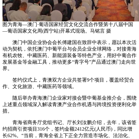
图为青海—澳门·葡语国家经贸文化交流合作暨第十八届中国
—葡语国家文化周(西宁站)开幕式现场。马铭言 摄
澳门中国企业协会会长傅建国在致辞中表示，愿以本次活
动为契机，依托澳门中葡平台与会员企业全球网络，对接青海
有机农牧、中藏医药、新能源装备等特色产业，用好中葡合作
发展基金等金融工具，推动更多“青字号”产品通过澳门走向世
界。
签约仪式上，青澳双方企业共签署9个项目，覆盖经贸合
作、文化旅游、中藏医药等领域。
随后举办青海澳门企业家对接会暨中葡基金推介会，围绕
上述重点领域深入解读青澳产业合作机遇与跨境投资便利化举
措。
青海省商务厅党组书记、厅长刘汝鹏介绍，去年，该省签
约招商引资项目316个，签约金额2412亿元(人民币)，同比增
长62%。“当前，青海全省上下正全力营造市场化、法治化、