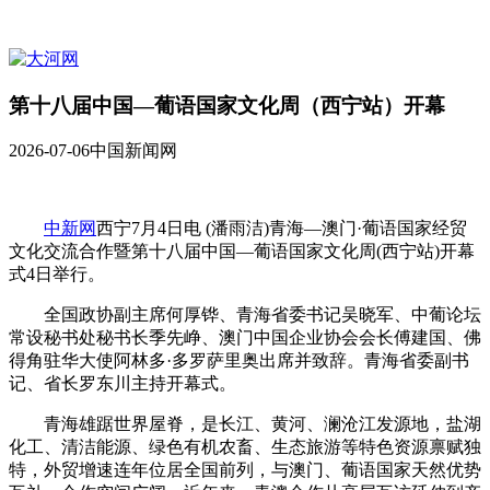
第十八届中国—葡语国家文化周（西宁站）开幕
2026-07-06
中国新闻网
中新网
西宁7月4日电 (潘雨洁)青海—澳门·葡语国家经贸
文化交流合作暨第十八届中国—葡语国家文化周(西宁站)开幕
式4日举行。
全国政协副主席何厚铧、青海省委书记吴晓军、中葡论坛
常设秘书处秘书长季先峥、澳门中国企业协会会长傅建国、佛
得角驻华大使阿林多·多罗萨里奥出席并致辞。青海省委副书
记、省长罗东川主持开幕式。
青海雄踞世界屋脊，是长江、黄河、澜沧江发源地，盐湖
化工、清洁能源、绿色有机农畜、生态旅游等特色资源禀赋独
特，外贸增速连年位居全国前列，与澳门、葡语国家天然优势