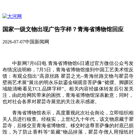
国家一级文物出现广告字样？青海省博物馆回应
2026-07-07
中国新闻网
中新网7月6日电 青海省博物馆6日通过官方微信公众号发
布情况说明称，7月5日，青海省博物馆接到中国工艺美术馆反
馈：有观众指出“高原丝路 瞿昙之光--青海丝路文物与瞿昙寺
壁画艺术展”展出的明永乐款鎏金铜观音菩萨像“裙摆、脚踝区
域能清晰看见TCL品牌字样”。相关内容经媒体转发后引发关
注，由此给网民带来的困扰，青海省博物馆深表歉意；同时，
也对社会各界对瞿昙寺展览的关注表示感谢。
青海省博物馆表示，高度重视此次社会舆论，立即组织相
关人员进行核查。经核实，上世纪九十年代，该文物原藏于瞿
昙寺，后移交至青海省博物馆。移交时这尊菩萨像的封底已损
毁，为了防止香料等“装藏”物品掉落，瞿昙寺僧人用报纸封