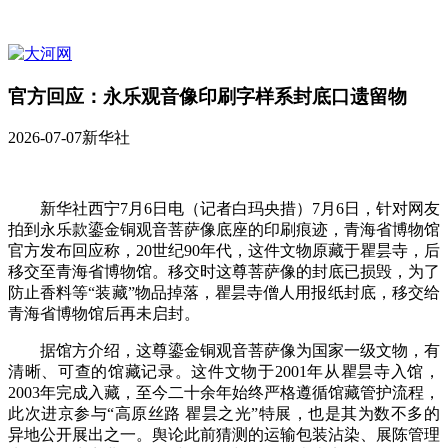
官方回应：永乐观音像印刷字样系封底口遗留物
2026-07-07
新华社
新华社西宁7月6日电（记者白玛央措）7月6日，针对网友
拍到永乐款鎏金铜观音菩萨像底座的印刷痕迹，青海省博物馆
官方发布回应称，20世纪90年代，这件文物原藏于瞿昙寺，后
移交至青海省博物馆。移交时这尊菩萨像的封底已损毁，为了
防止香料等“装藏”物品掉落，瞿昙寺僧人用报纸封底，移交给
青海省博物馆后再未启封。
据馆方介绍，这尊鎏金铜观音菩萨像为国家一级文物，有
清晰、可查的馆藏记录。这件文物于2001年从瞿昙寺入馆，
2003年完成入藏，至今二十余年始终严格遵循馆藏管护流程，
此次进京参与“高原丝路 瞿昙之光”特展，也是其为数不多的
异地公开展出之一。舆论此前猜测的运输包装沾染、展陈管理