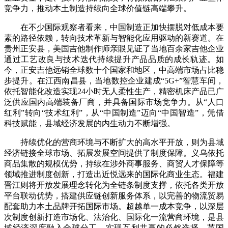
竞争力，推动本土制造持续向全球价值链高端攀升。
在不少国际观察者看来，中国制造正加快摆脱对低成本要
素的路径依赖，转向技术革新与智能化应用驱动的新赛道。在
贵州正安县，美国吉他制作师亲眼见证了当地百余家吉他企业
通过工艺改良与技术迭代持续提升产品品质的成长轨迹。如
今，正安吉他远销全球数十个国家和地区，中高端市场占比稳
步提升。在江西南昌县，当地数控企业建成“5G+”智慧车间，
依托智能化改造实现24小时无人柔性生产，精密机床产品已广
泛供应国内高端装备厂商，并具备国际市场竞争力。从“人口
红利”转向“技术红利”，从“中国制造”迈向“中国智造”，凭借
科技赋能，县域经济发展的内生动力不断增强。
持续优化的营商环境与不断扩大的高水平开放，则为县域
经济链接全球市场、拓展发展空间提供了制度保障。义乌依托
商品集散的规模优势，持续在涉外商事服务、商贸人才保障等
领域推进制度创新，打造出近悦远来的国际化商业生态。福建
晋江则将开放发展理念转化为全链条制度支撑，依托各类开放
平台联动优势，搭建供应链创新服务体系，以完善的物流贸易
配套助力本土品牌开拓国际市场。超越单一成本竞争，以深层
次制度创新打造市场化、法治化、国际化一流营商环境，是县
域经济深度融入全球分工、实现互利共赢的必然选择。英国