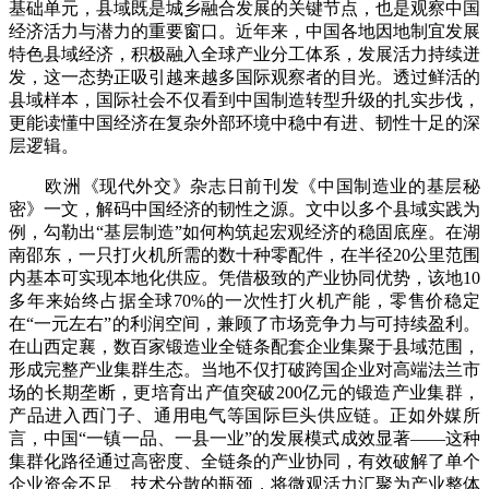
基础单元，县域既是城乡融合发展的关键节点，也是观察中国
经济活力与潜力的重要窗口。近年来，中国各地因地制宜发展
特色县域经济，积极融入全球产业分工体系，发展活力持续迸
发，这一态势正吸引越来越多国际观察者的目光。透过鲜活的
县域样本，国际社会不仅看到中国制造转型升级的扎实步伐，
更能读懂中国经济在复杂外部环境中稳中有进、韧性十足的深
层逻辑。
欧洲《现代外交》杂志日前刊发《中国制造业的基层秘
密》一文，解码中国经济的韧性之源。文中以多个县域实践为
例，勾勒出“基层制造”如何构筑起宏观经济的稳固底座。在湖
南邵东，一只打火机所需的数十种零配件，在半径20公里范围
内基本可实现本地化供应。凭借极致的产业协同优势，该地10
多年来始终占据全球70%的一次性打火机产能，零售价稳定
在“一元左右”的利润空间，兼顾了市场竞争力与可持续盈利。
在山西定襄，数百家锻造业全链条配套企业集聚于县域范围，
形成完整产业集群生态。当地不仅打破跨国企业对高端法兰市
场的长期垄断，更培育出产值突破200亿元的锻造产业集群，
产品进入西门子、通用电气等国际巨头供应链。正如外媒所
言，中国“一镇一品、一县一业”的发展模式成效显著——这种
集群化路径通过高密度、全链条的产业协同，有效破解了单个
企业资金不足、技术分散的瓶颈，将微观活力汇聚为产业整体