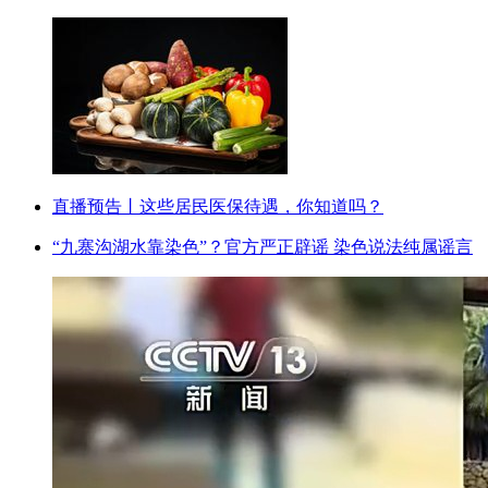
直播预告丨这些居民医保待遇，你知道吗？
“九寨沟湖水靠染色”？官方严正辟谣 染色说法纯属谣言