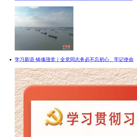
学习新语·铸魂强党｜全党同志务必不忘初心、牢记使命