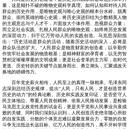
量，这是颠扑不破的唯物史观科学真理。如何认知和对待人民
群众的历史作用，是唯物史观与唯心史观的根本分水岭。脱离
群众、崇尚英雄的唯心史观，将历史演进归结为少数精英人物
的主观意志与个人才干，片面放大个体作用、忽视群众力量；
而立足社会实践、扎根人民群众的唯物史观，始终将历史发展
的深层动力，归于亿万劳动人民的实践创造。马克思深刻指
出：“历史活动是群众的活动，随着历史活动的深入，必将是
群众队伍的扩大。”人民群众是物质财富的创造者，以辛勤劳
作筑牢社会发展的物质根基；是精神财富的孕育者，以无穷智
慧积淀璀璨厚重的文明成果；更是社会变革的主力军，在时代
更迭、历史转折的关键节点挺身而出、勇立潮头，汇聚成改天
换地的磅礴伟力。
百年党史薪火相传，人民至上的真理一脉相承。毛泽东同
志深刻总结历史规律，提出“人民，只有人民，才是创造世界
历史的动力”的经典论断。历史和实践反复印证，是否坚守人
民主体地位、尊重人民首创精神、依靠人民推动发展，是检验
马克思主义政党性质的试金石，更是关乎党和人民事业兴衰成
败的关键。同时我们深刻认识到，人民创造历史绝非随心所欲
的自发实践，分散的个体意志难以凝聚发展合力，零散的自发
斗争无法抵达长远目标。亿万人民的创造伟力，离不开科学理