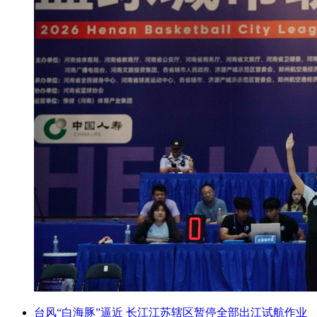
台风“白海豚”逼近 长江江苏辖区暂停全部出江试航作业