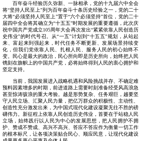
百年奋斗经验历久弥新、一脉相承，党的十九届六中全会
将“坚持人民至上”列为百年奋斗十条历史经验之一，党的二十
大将“必须坚持人民至上”置于“六个必须坚持”首位，党的二十
届四中全会将其确立为“十五五”时期发展的重要遵循，此次庆
祝中国共产党成立105周年大会再次发出“紧紧依靠人民创造历
史伟业”的时代号召。从“一五”计划到“十五五”规划，从站起
来、富起来到强起来，时代任务不断更新、发展场景持续变
化，但我们党依靠人民、扎根人民、服务人民的初心始终不
变。民心是最大的政治，民心所向即是历史所向，始终把人民
镌刻在旗帜上的中国共产党，必将始终得到人民的衷心拥护和
坚定支持。
当前，我国发展进入战略机遇和风险挑战并存、不确定难
预料因素增多的时期，前进道路上需要时刻准备经受风高浪急
甚至惊涛骇浪的重大考验。越是形势复杂、任务艰巨，越要坚
守人民立场、汇聚人民力量，把亿万群众的积极性、主动性、
创造性充分激发出来，为中国式现代化建设凝聚无往不胜的磅
礴伟力。新征程上依靠人民创造历史伟业，首要在于站稳人民
立场，始终践行以人民为中心的发展思想，把人民拥护不拥
护、赞成不赞成、高兴不高兴、答应不答应作为衡量一切工作
的根本标尺，让各项决策贴合民心、顺应民意，让现代化建设
成果更多更公平惠及全体人民。