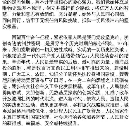
论的定向领航，离不开坚强核心的凝心聚力。我们党始终立足
唯物史观基本原理，创立并践行群众路线，将亿万人民的智
慧、力量和意志有效组织、充分凝聚，始终与人民同心同德、
同向同行，筑牢了无惧任何风险挑战、抵御一切风浪冲击的坚
实根基。
回望百年奋斗征程，紧紧依靠人民是我们党攻坚克难、屡
创奇迹的制胜密码，是贯穿各个历史时期的核心经验。105年
来，我们党取得的一切历史性成就、实现的一切历史性突破，
归根结底是一代代共产党人团结带领亿万人民接续奋斗的结
果。革命年代，人民是最坚实的后盾、最可靠的力量，淮海战
役的胜利，就是数百万支前民工用小推车推出来的。建设时
期，广大工人、农民、知识分子满怀热忱投身祖国建设，轰轰
烈烈的劳动竞赛遍布厂矿田野，在一穷二白的废墟之上砥砺奋
进，逐步夯实社会主义工业化发展根基。改革年代，人民群众
勇闯敢试、大胆创新，无数基层探索的创新实践，汇成了改革
开放波澜壮阔的时代洪流。进入新时代，依靠人民、造福人民
的实践更加生动、成果更加丰硕，乡村振兴战略纵深推进，城
乡发展格局持续优化，全过程人民民主广泛普及，人民当家作
主真正落实到国家治理、社会运行的各领域各环节，人民群众
的获得感、幸福感、安全感持续提升。