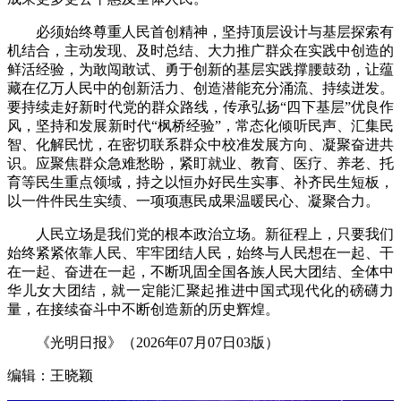
必须始终尊重人民首创精神，坚持顶层设计与基层探索有
机结合，主动发现、及时总结、大力推广群众在实践中创造的
鲜活经验，为敢闯敢试、勇于创新的基层实践撑腰鼓劲，让蕴
藏在亿万人民中的创新活力、创造潜能充分涌流、持续迸发。
要持续走好新时代党的群众路线，传承弘扬“四下基层”优良作
风，坚持和发展新时代“枫桥经验”，常态化倾听民声、汇集民
智、化解民忧，在密切联系群众中校准发展方向、凝聚奋进共
识。应聚焦群众急难愁盼，紧盯就业、教育、医疗、养老、托
育等民生重点领域，持之以恒办好民生实事、补齐民生短板，
以一件件民生实绩、一项项惠民成果温暖民心、凝聚合力。
人民立场是我们党的根本政治立场。新征程上，只要我们
始终紧紧依靠人民、牢牢团结人民，始终与人民想在一起、干
在一起、奋进在一起，不断巩固全国各族人民大团结、全体中
华儿女大团结，就一定能汇聚起推进中国式现代化的磅礴力
量，在接续奋斗中不断创造新的历史辉煌。
《光明日报》（2026年07月07日03版）
编辑：王晓颖