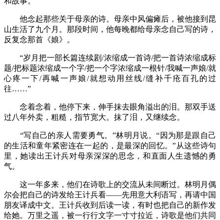
和故事。
他念起那些关于母亲的诗。母亲中风偏瘫后，被他接到昆
山生活了九个月。那段时间，他每晚都给母亲念自己写的诗，
反复念那首《娘》。
“岁月把一部长篇连续剧/浓缩成一首诗/把一首诗浓缩成标
题/把标题浓缩成一个字/把一个字浓缩成一根针/我喊一声娘/就
心疼一下/再喊一声娘/就想动用丝线/缝补千疮百孔的过
往……”
念着念着，他停下来，伸手抹去眼角溢出的泪。那双手送
过八年外卖，粗糙，指节宽大。抹了泪，又继续念。
“写自己的亲人需要勇气。”林明月说。“因为那是跟自己
的生活和童年紧密连在一起的，是最深的回忆。”从这些诗句
里，她读出王计兵对母亲深深的思念，和直面人生遗憾的勇
气。
这一年多来，他们在诗歌上的交流从未间断过。林明月偶
尔会把自己的诗发给王计兵看——先用意大利语写，再请中国
朋友译成中文。王计兵收到后读一读，有时也把自己的新作发
给她。万里之遥，被一行行文字一寸寸拉近，诗歌是他们共同