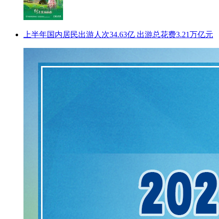
上半年国内居民出游人次34.63亿 出游总花费3.21万亿元