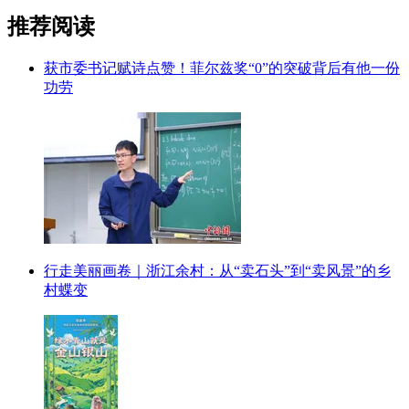
推荐阅读
获市委书记赋诗点赞！菲尔兹奖“0”的突破背后有他一份
功劳
行走美丽画卷｜浙江余村：从“卖石头”到“卖风景”的乡
村蝶变