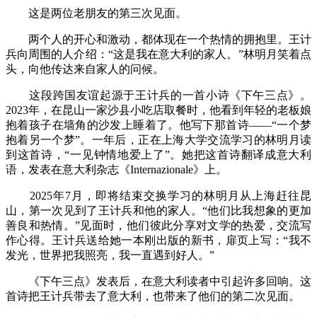
这是两位老朋友的第三次见面。
两个人的开心和激动，都体现在一个热情的拥抱里。王计
兵向周围的人介绍：“这是我在意大利的家人。”林明月笑着点
头，向他传达来自家人的问候。
这段跨国友谊起源于王计兵的一首小诗《下午三点》。
2023年，在昆山一家沙县小吃店取餐时，他看到年轻的老板娘
抱着孩子在墙角的沙发上睡着了。他写下那首诗——“一个梦
抱着另一个梦”。一年后，正在上海大学交流学习的林明月读
到这首诗，“一见钟情地爱上了”。她把这首诗翻译成意大利
语，发表在意大利杂志《Internazionale》上。
2025年7月，即将结束交换学习的林明月从上海赶往昆
山，第一次见到了王计兵和他的家人。“他们比我想象的更加
善良和热情。”见面时，他们彼此分享对文学的热爱，交流写
作心得。王计兵送给她一本刚出版的新书，扉页上写：“我不
发光，世界把我照亮，我一直遇到好人。”
《下午三点》发表后，在意大利读者中引起许多回响。这
首诗把王计兵带去了意大利，也带来了他们的第二次见面。