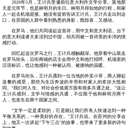
2026年3月，王计兵受邀前往意大利作文学分享。落地那
天是元宵节，也是林明月的生日。林明月得知他的行程，和家
人一起去机场迎接。她没有提前告诉王计兵。王计兵走出到达
口，在异国的人群中看到熟悉的身影，既惊喜，又感动。
在罗马，他们共同读起这首诗，用中文和意大利语。台下
的意大利读者大多没到过中国，却共同被一首诗里的丰沛的情
感打动。
回忆起这次罗马之行，王计兵感触颇深。他穿着中山装走
在罗马街头，沿街商铺的店主会用中文和他打招呼。机场里的
汉语标识，也让他感到一种被认同、被接纳的温暖。
在罗马街头，王计兵遇到一位当地的外卖小哥，两人聊起
送餐的感受，那些为生活奔波的辛劳和对家人的牵挂大抵相
同。“我们对人生、对社会价值观方面有很多共通之处。”这让
王计兵感到，文学与情感的共通，不仅限于他和林明月两个
人，也发生在两个国家之间。
“文学一定是柔软的，它是能让我们所有人快速达到一种
平衡关系的，一种美好的存在。”王计兵说。在苏州的分享会
上，他又一次讲起“下午三点”的故事，也带来了更多新的诗句