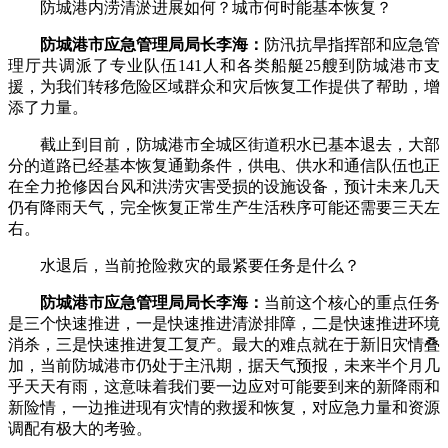
防城港内涝清淤进展如何？城市何时能基本恢复？
防城港市应急管理局局长李海：
防汛抗旱指挥部和应急管
理厅共调派了专业队伍141人和各类船艇25艘到防城港市支
援，为我们转移危险区域群众和灾后恢复工作提供了帮助，增
添了力量。
截止到目前，防城港市全城区街道积水已基本退去，大部
分的道路已经基本恢复通勤条件，供电、供水和通信队伍也正
在全力抢修因台风和洪涝灾害受损的设施设备，预计未来几天
仍有降雨天气，完全恢复正常生产生活秩序可能还需要三天左
右。
水退后，当前抢险救灾的最紧要任务是什么？
防城港市应急管理局局长李海：
当前这个核心的重点任务
是三个快速推进，一是快速推进清淤排障，二是快速推进环境
消杀，三是快速推进复工复产。最大的难点就在于新旧灾情叠
加，当前防城港市仍处于主汛期，据天气预报，未来半个月几
乎天天有雨，这意味着我们要一边应对可能要到来的新降雨和
新险情，一边推进现有灾情的救援和恢复，对应急力量和资源
调配有极大的考验。