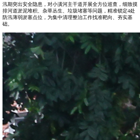
汛期突出安全隐患，对小潢河主干道开展全方位巡查，细致摸
排河道淤泥堆积、杂草丛生、垃圾堵塞等问题，精准锁定4处
防汛薄弱淤塞点位，为集中清理整治工作找准靶向、夯实基
础。