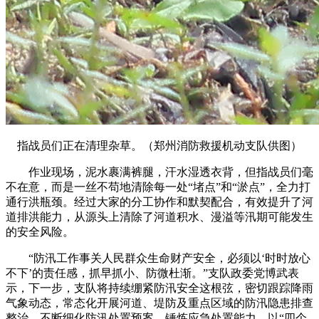
指战员们正在清理杂草。（郑州消防救援机动支队供图）
作业现场，泥水裹满裤腿，汗水湿透衣背，但指战员们毫
不在意，而是一丝不苟地清除每一处“堵点”和“淤点”，全力打
通行洪瓶颈。经过大家的分工协作和默契配合，有效提升了河
道排洪能力，从源头上清除了河道积水、漫溢等汛期可能发生
的安全风险。
“防汛工作事关人民群众生命财产安全，必须以‘时时放心
不下’的责任感，抓早抓小、防微杜渐。”支队政委党博武表
示，下一步，支队将持续绷紧防汛安全这根弦，密切跟踪降雨
气象动态，常态化开展河道、堤防及重点区域的防汛隐患排查
整治。不断细化防汛处置预案，锤炼应急处置能力，以“四个