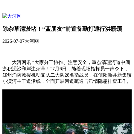
除杂草清淤堵！“蓝朋友”前置备勤打通行洪瓶颈
2026-07-07
大河网
大河网讯 “大家分工协作、注意安全，重点清理河道中间
淤积泥沙和岸边杂草！”7月6日，随着现场指挥员一声令下，
郑州消防救援机动支队二大队28名指战员，在信阳新县新集镇
小潢河主干道沿线，全面开展河道疏通与汛情隐患排查工作。