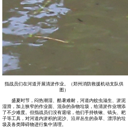
指战员们在河道开展清淤作业。（郑州消防救援机动支队供
图）
盛夏时节，闷热潮湿、酷暑难耐，河道内蚊虫滋生、淤泥
湿滑，加上狭窄的作业面、混杂的杂物垃圾，给清淤作业增添
了不少难度。但指战员们没有退缩，他们手持铁锹、镐头、耙
子等工具，对河道内淤积的泥沙、沿岸丛生的杂草、漂浮的垃
圾及各类障碍物进行集中清理。