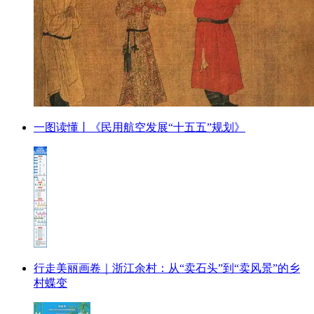
一图读懂丨《民用航空发展“十五五”规划》
行走美丽画卷｜浙江余村：从“卖石头”到“卖风景”的乡
村蝶变