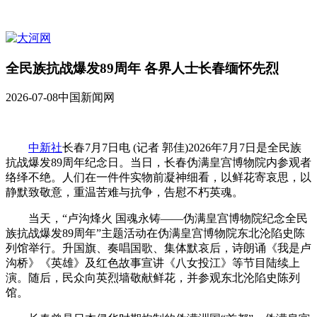
全民族抗战爆发89周年 各界人士长春缅怀先烈
2026-07-08
中国新闻网
中新社
长春7月7日电 (记者 郭佳)2026年7月7日是全民族
抗战爆发89周年纪念日。当日，长春伪满皇宫博物院内参观者
络绎不绝。人们在一件件实物前凝神细看，以鲜花寄哀思，以
静默致敬意，重温苦难与抗争，告慰不朽英魂。
当天，“卢沟烽火 国魂永铸——伪满皇宫博物院纪念全民
族抗战爆发89周年”主题活动在伪满皇宫博物院东北沦陷史陈
列馆举行。升国旗、奏唱国歌、集体默哀后，诗朗诵《我是卢
沟桥》《英雄》及红色故事宣讲《八女投江》等节目陆续上
演。随后，民众向英烈墙敬献鲜花，并参观东北沦陷史陈列
馆。