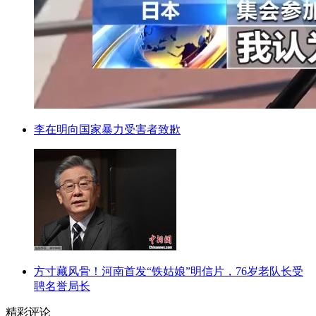
李在明向国家暴力受害者致歉
方寸藏风骨！河南首发“铁姑娘”明信片，76岁老队长受
聘名誉局长
精彩评论