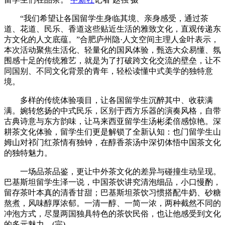
“我们希望让各国留学生身临其境、亲身感受，通过茶
道、花道、民乐、香道这些贴近生活的雅致文化，直观传递东
方文化的人文底蕴。”合肥庐州隐·人文空间主理人金叶表示，
本次活动聚焦生活化、轻量化的国风体验，甄选大众易懂、氛
围感十足的传统雅艺，就是为了打破跨文化交流的壁垒，让不
同国别、不同文化背景的青年，轻松读懂中式美学的独特意
境。
多样的传统体验项目，让各国留学生沉醉其中、收获满
满。婉转悠扬的中式民乐，区别于西方乐器的演奏风格，自带
古典诗意与东方韵味，让马来西亚留学生汤彬柔倍感惊艳。深
耕茶文化体验，留学生们更是解锁了全新认知：也门留学生山
姆山对祁门红茶情有独钟，在醇香茶汤中深切体悟中国茶文化
的独特魅力。
一场品茶品鉴，更让中外茶文化的差异与碰撞生动呈现。
巴基斯坦留学生泽一说，中国茶饮讲究清泡细品，小口慢酌，
留存茶叶本真的清香甘甜；巴基斯坦茶饮习惯搭配牛奶、砂糖
熬煮，风味醇厚浓郁。一清一醇、一简一浓，两种截然不同的
冲泡方式，尽显两国独具特色的茶饮民俗，也让他感受到文化
的多元魅力。(完)