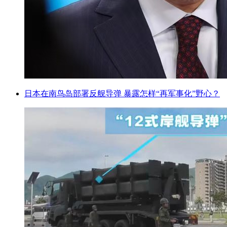
日本在南鸟岛部署反舰导弹 暴露怎样“再军事化”野心？