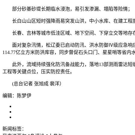
部分砂基砂堤长期临水浸泡，易引发渗漏、塌陷等险情；
长白山山区短时强降雨易突发山洪，中小水库、在建工程
长春、吉林等城市低洼区域、地下空间、下穿立交等地存
面对复杂汛情，松辽委已启动防汛、洪水防御Ⅳ级应急响应
114.77亿立方米防洪库容，同步督促石头口门、星星哨等省内
此外，流域持续强化防汛备战能力，落地13部测雨雷达短临
工程等关键点位，压实防控责任。
(总台记者 张旭成 裴洋）
编辑：陈梦伊
新闻标签：