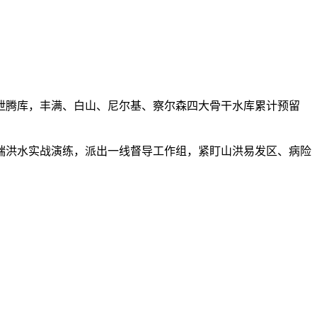
腾库，丰满、白山、尼尔基、察尔森四大骨干水库累计预留
端洪水实战演练，派出一线督导工作组，紧盯山洪易发区、病险