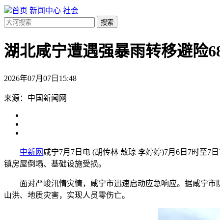
首页
新闻中心
社会
搜索
湖北咸宁遭遇强暴雨转移避险68
2026年07月07日15:48
来源：中国新闻网
中新网
咸宁7月7日电 (胡传林 敖琼 李婷婷)7月6日7时
镇房屋倒塌、基础设施受损。
面对严峻汛情灾情，咸宁市迅速启动应急响应。据咸宁市防汛抗
山洪、地质灾害，实现人员零伤亡。