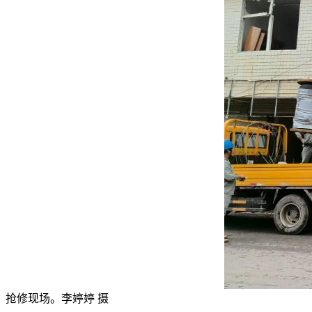
抢修现场。李婷婷 摄