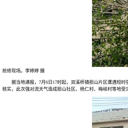
抢修现场。李婷婷 摄
据当地通报，7月6日17时起，双溪桥镇担山片区遭遇短时强风降
核实，此次强对流天气造成担山社区、杨仁村、梅岐村等地受灾，累