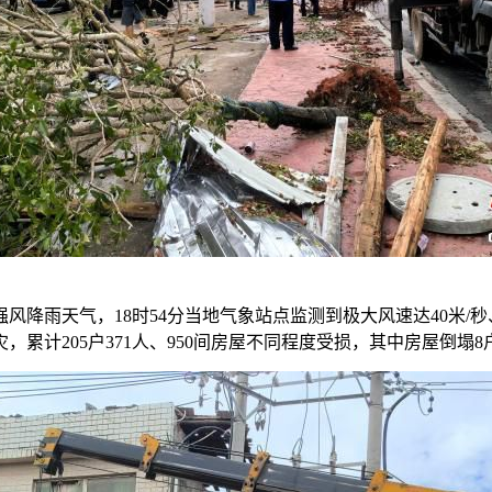
雨天气，18时54分当地气象站点监测到极大风速达40米/秒、风
计205户371人、950间房屋不同程度受损，其中房屋倒塌8户