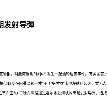
朗发射导弹
公室通报，阿曼湾当地时间6日发生一起油轮遇袭事件。有美国官
6日晚在阿曼湾被一枚“不明投射物”击中左舷后起火，暂无人
革命卫队6日晚向两艘通过霍尔木兹海峡的商船发射导弹，造成