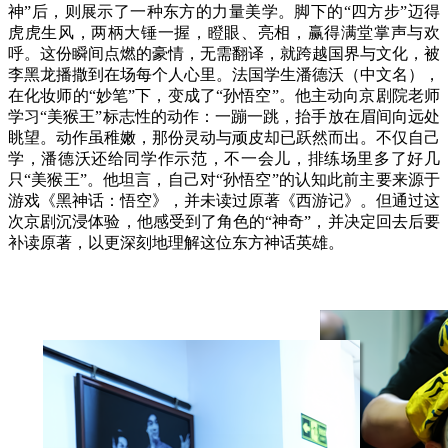
神”后，则展示了一种东方的力量美学。脚下的“四方步”迈得
虎虎生风，两柄大锤一握，瞪眼、亮相，赢得满堂掌声与欢
呼。这份瞬间点燃的豪情，无需翻译，就跨越国界与文化，被
李黑龙播撒到在场每个人心里。法国学生潘德沃（中文名），
在化妆师的“妙笔”下，变成了“孙悟空”。他主动向京剧院老师
学习“美猴王”标志性的动作：一蹦一跳，抬手放在眉间向远处
眺望。动作虽稚嫩，那份灵动与顽皮却已跃然而出。不仅自己
学，潘德沃还给同学作示范，不一会儿，排练场里多了好几
只“美猴王”。他坦言，自己对“孙悟空”的认知此前主要来源于
游戏《黑神话：悟空》，并未读过原著《西游记》。但通过这
次京剧沉浸体验，他感受到了角色的“神奇”，并决定回去后要
补读原著，以更深刻地理解这位东方神话英雄。