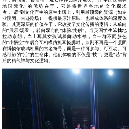
洋，时间短、覆盖窄，观众往往如隔岸观火。而“中国戏曲在
地国际化”的优势在于，它是将世界各地的文化探求
者，“请”到文化产生的原生土壤上，利用最顶级的资源（如专
业院团、古迹剧场），提供最原汁原味、也最成体系的深度体
验。其更深层的价值在于，它改变了文化传播的逻辑：从单向
的“展示/观看”，转向双向的“体验/共创”。当英国学生笨拙地
拉动京胡，当土耳其女孩试着舞动水袖，当一群不同肤色
的“小悟空”在后台互相模仿抓耳挠腮时，京剧不再是一个凝固
在博物馆玻璃柜里的古老符号，而是一种可参与、可互动、可
感可触的“活”的生命体。他们体验的不仅是“技”，更是“艺”背
后的精气神与文化逻辑。