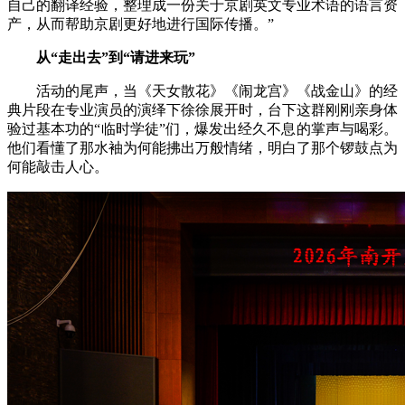
自己的翻译经验，整理成一份关于京剧英文专业术语的语言资
产，从而帮助京剧更好地进行国际传播。”
从“走出去”到“请进来玩”
活动的尾声，当《天女散花》《闹龙宫》《战金山》的经
典片段在专业演员的演绎下徐徐展开时，台下这群刚刚亲身体
验过基本功的“临时学徒”们，爆发出经久不息的掌声与喝彩。
他们看懂了那水袖为何能拂出万般情绪，明白了那个锣鼓点为
何能敲击人心。