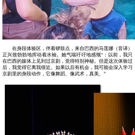
在身段体验区，伴着锣鼓点，来自巴西的马莲娜（音译）
正兴致勃勃地挥动着水袖。她气喘吁吁地感慨“：以前，我只
在巴西的媒体上见到过京剧，觉得特别神秘。但是这次体验过
后，我觉得它离我很近。如果以后有机会，我可能会深入学习
京剧里的身段动作，它像舞蹈、像武术，真美。”