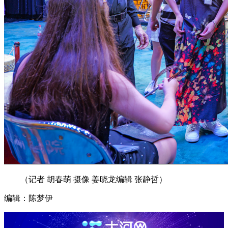
（记者 胡春萌 摄像 姜晓龙编辑 张静哲）
编辑：陈梦伊