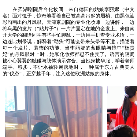
在滨湖剧院后台化妆间，来自德国的姑娘李丽娜（中文
名）面对镜子，惊奇地看着自己被高高吊起的眉梢、由黑色油
彩勾画出的丹凤眼。天津京剧院的专业化妆师一边讲解，一边
将乌黑的发片（“贴片子”）一片片固定在她的金发上。来自南
开大学的翻译同学有些手忙脚乱，一边用手机查专业术语，一
边连比划带说，解释着“勒头”可能会带来头晕等不适，描述着
每一个发片、装饰的功能。当李丽娜的蓝眼睛与镜中“杨贵
妃”的丹凤眼对上时，她和化妆师都忍不住笑了。语言的隔阂
被小心翼翼的触碰与肢体演示弥合。当她身披华服，学着老师
端手、移步，不让水袖轻易落地时，一种属于东方古典美人
的“仪态”，正穿越千年，注入这位欧洲姑娘的身体。