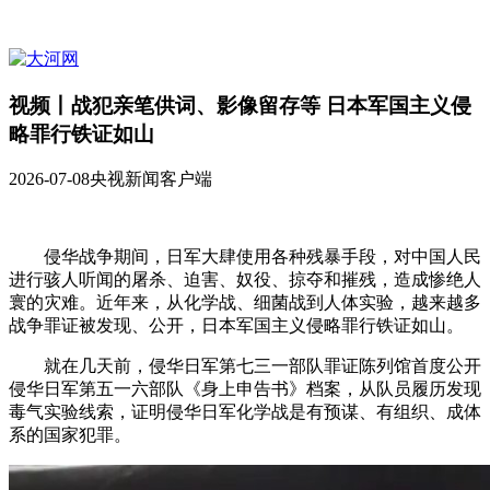
视频丨战犯亲笔供词、影像留存等 日本军国主义侵
略罪行铁证如山
2026-07-08
央视新闻客户端
侵华战争期间，日军大肆使用各种残暴手段，对中国人民
进行骇人听闻的屠杀、迫害、奴役、掠夺和摧残，造成惨绝人
寰的灾难。近年来，从化学战、细菌战到人体实验，越来越多
战争罪证被发现、公开，日本军国主义侵略罪行铁证如山。
就在几天前，侵华日军第七三一部队罪证陈列馆首度公开
侵华日军第五一六部队《身上申告书》档案，从队员履历发现
毒气实验线索，证明侵华日军化学战是有预谋、有组织、成体
系的国家犯罪。