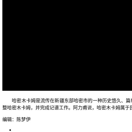
哈密木卡姆是流传在新疆东部哈密市的一种历史悠久、篇幅宏
整哈密木卡姆，并完成记谱工作。阿力甫说，哈密木卡姆属于
编辑：陈梦伊