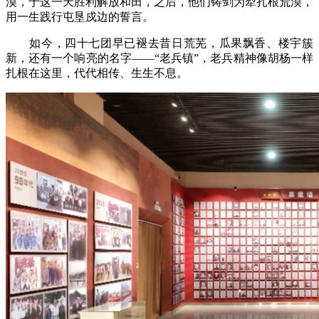
漠，于这一天胜利解放和田，之后，他们铸剑为犁扎根荒漠，
用一生践行屯垦戍边的誓言。
如今，四十七团早已褪去昔日荒芜，瓜果飘香、楼宇簇
新，还有一个响亮的名字——“老兵镇”，老兵精神像胡杨一样
扎根在这里，代代相传、生生不息。