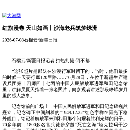
红旗漫卷 天山如画丨沙海老兵筑梦绿洲
2026-07-08
石榴云/新疆日报
石榴云/新疆日报记者 拍热扎提·阿不都
“这张照片是部队在沙漠行军时留下的，当时，他们最多
的时候一天要行军120里路……”6月28日，在位于新疆生产建
设兵团第十四师四十七团的中国人民解放军进军和田纪念馆
里，讲解员夏天指着一张老照片，向参观者讲述那段峥嵘岁月
里的感人故事。
纪念馆前的广场上，中国人民解放军进军和田纪念碑巍然
矗立，纪念碑正中间刻着的“1949.12.22”红色字样在阳光下格
外醒目，铭记着解放军来到和田那个闪耀着胜利光辉的日子。
70多年前，1800多名官兵徒步穿越“死亡之海”塔克拉玛干沙