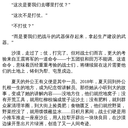
“这次是要我们去哪里打仗？”
“这次不是打仗。”
“不打仗？”
“而是要我们把战斗的武器保存起来，拿起生产建设的武
器。”
沙漠，走过了；仗，打完了。但对战士们而言，更大的考
验来自王震将军的一道命令——十五团驻和田万不能调。这道
命令，意味着历经重重考验的战士们，将继续留在这片需要他
们的土地上，铸剑为犁、屯垦戍边。
夏天的外公王有义便是其中一员。2018年，夏天回到外公
扎根一生的地方，成为纪念馆讲解员。那些她从小听到大的故
事，变成了她的讲解内容——没地方住，他们就挖地窝子；没
有开荒工具，就用红柳枝编成筐子运沙土；没有肥料，就到群
众家清理羊圈，到大街上捡粪肥；食物匮乏，他们就挖野菜，
野菜挖没了，就用馍馍蘸盐水……日积月累间，战士们硬是用
小推车推走一座座沙丘，用人拉犁开辟出一块块良田，在沙漠
边缘开垦出片片绿洲，创造了又一人间奇迹。