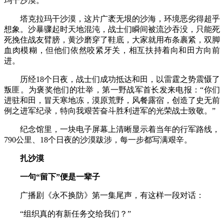
玛干沙漠。
塔克拉玛干沙漠，这片广袤无垠的沙海，环境恶劣得超乎
想象。沙暴骤起时天地混沌，战士们瞬间被流沙吞没，只能死
死挽住战友臂膀，黄沙磨穿了鞋底，大家就用布条裹紧，双脚
血肉模糊，但他们依然咬紧牙关，相互扶持着向和田方向前
进。
历经18个日夜，战士们成功抵达和田，以雷霆之势震慑了
叛匪。为褒奖他们的壮举，第一野战军首长发来电报：“你们
进驻和田，冒天寒地冻，漠原荒野，风餐露宿，创造了史无前
例之进军纪录，特向我艰苦奋斗胜利进军的光荣战士致敬。”
纪念馆里，一块电子屏幕上清晰显示着当年的行军路线，
790公里、18个日夜的沙漠跋涉，每一步都写满艰辛。
扎沙漠
一句“留下”便是一辈子
广播剧《永不换防》第一集尾声，有这样一段对话：
“组织真的有新任务交给我们？”