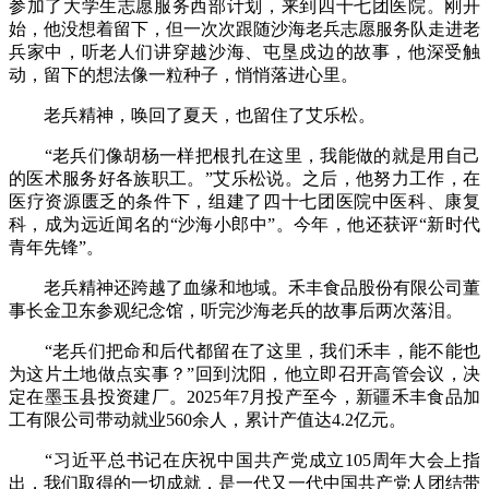
参加了大学生志愿服务西部计划，来到四十七团医院。刚开
始，他没想着留下，但一次次跟随沙海老兵志愿服务队走进老
兵家中，听老人们讲穿越沙海、屯垦戍边的故事，他深受触
动，留下的想法像一粒种子，悄悄落进心里。
老兵精神，唤回了夏天，也留住了艾乐松。
“老兵们像胡杨一样把根扎在这里，我能做的就是用自己
的医术服务好各族职工。”艾乐松说。之后，他努力工作，在
医疗资源匮乏的条件下，组建了四十七团医院中医科、康复
科，成为远近闻名的“沙海小郎中”。今年，他还获评“新时代
青年先锋”。
老兵精神还跨越了血缘和地域。禾丰食品股份有限公司董
事长金卫东参观纪念馆，听完沙海老兵的故事后两次落泪。
“老兵们把命和后代都留在了这里，我们禾丰，能不能也
为这片土地做点实事？”回到沈阳，他立即召开高管会议，决
定在墨玉县投资建厂。2025年7月投产至今，新疆禾丰食品加
工有限公司带动就业560余人，累计产值达4.2亿元。
“习近平总书记在庆祝中国共产党成立105周年大会上指
出，我们取得的一切成就，是一代又一代中国共产党人团结带