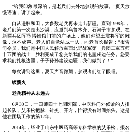
“给我印象最深的，是老兵们去外地参观的故事。”夏天放
慢语速，讲了起来。
自从进驻和田，大多数老兵再未走出新疆。直到1999年，
老兵们第一次走出沙漠，应邀到乌鲁木齐、石河子市参观。在
新疆兵团军垦博物馆门前的广场上，他们仰望王震将军的雕
像，泣不成声。老人们自觉站成一队，向老首长报告：“报告
司令员，我们是中国人民解放军西北野战军第一兵团二军五师
十五团的战士，胜利完成了您交给我们的屯垦戍边任务。您要
求我们扎根边疆，子子孙孙建设边疆，我们做到了！”
每次讲到这里，夏天声音微颤，参观者们红了眼眶。
续薪火
老兵精神从未远去
6月30日，十四师四十七团医院，中医科门外候诊的人排
起长队，艾乐松把脉、针灸、开方，忙得没有时间抬头。这是
他在团场工作的第12年。
2014年，毕业于山东中医药高等专科学校的艾乐松，报名