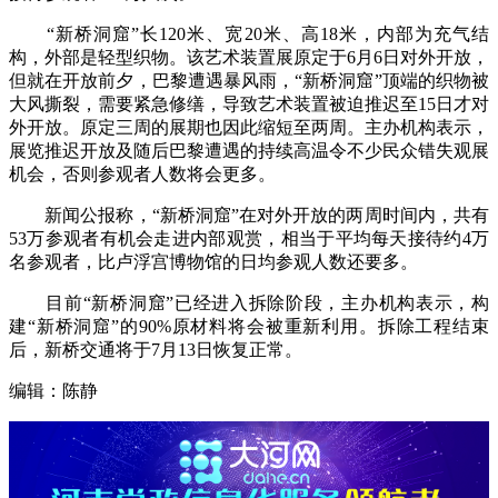
“新桥洞窟”长120米、宽20米、高18米，内部为充气结
构，外部是轻型织物。该艺术装置展原定于6月6日对外开放，
但就在开放前夕，巴黎遭遇暴风雨，“新桥洞窟”顶端的织物被
大风撕裂，需要紧急修缮，导致艺术装置被迫推迟至15日才对
外开放。原定三周的展期也因此缩短至两周。主办机构表示，
展览推迟开放及随后巴黎遭遇的持续高温令不少民众错失观展
机会，否则参观者人数将会更多。
新闻公报称，“新桥洞窟”在对外开放的两周时间内，共有
53万参观者有机会走进内部观赏，相当于平均每天接待约4万
名参观者，比卢浮宫博物馆的日均参观人数还要多。
目前“新桥洞窟”已经进入拆除阶段，主办机构表示，构
建“新桥洞窟”的90%原材料将会被重新利用。拆除工程结束
后，新桥交通将于7月13日恢复正常。
编辑：陈静