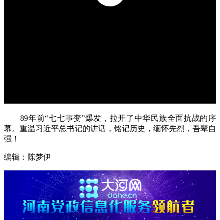
89年前“七七事变”爆发，拉开了中华民族全面抗战的序
幕。重温习近平总书记的讲话，铭记历史，缅怀先烈，吾辈自
强！
编辑：陈梦伊