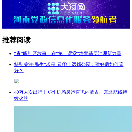
推荐阅读
“青”听社区故事！在“第二课堂”培育基层治理新力量
特别关注·民生“求是”录①丨远郊公园：建好后如何管
好？
40万人次出行！郑州机场暑运直飞内蒙古、东北航线持
续火热