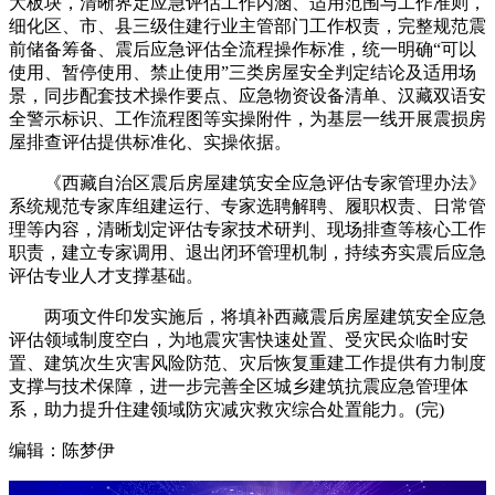
大板块，清晰界定应急评估工作内涵、适用范围与工作准则，
细化区、市、县三级住建行业主管部门工作权责，完整规范震
前储备筹备、震后应急评估全流程操作标准，统一明确“可以
使用、暂停使用、禁止使用”三类房屋安全判定结论及适用场
景，同步配套技术操作要点、应急物资设备清单、汉藏双语安
全警示标识、工作流程图等实操附件，为基层一线开展震损房
屋排查评估提供标准化、实操依据。
《西藏自治区震后房屋建筑安全应急评估专家管理办法》
系统规范专家库组建运行、专家选聘解聘、履职权责、日常管
理等内容，清晰划定评估专家技术研判、现场排查等核心工作
职责，建立专家调用、退出闭环管理机制，持续夯实震后应急
评估专业人才支撑基础。
两项文件印发实施后，将填补西藏震后房屋建筑安全应急
评估领域制度空白，为地震灾害快速处置、受灾民众临时安
置、建筑次生灾害风险防范、灾后恢复重建工作提供有力制度
支撑与技术保障，进一步完善全区城乡建筑抗震应急管理体
系，助力提升住建领域防灾减灾救灾综合处置能力。(完)
编辑：陈梦伊