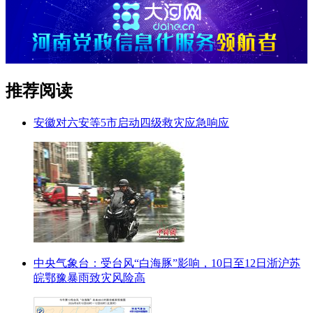
推荐阅读
安徽对六安等5市启动四级救灾应急响应
中央气象台：受台风“白海豚”影响，10日至12日浙沪苏
皖鄂豫暴雨致灾风险高