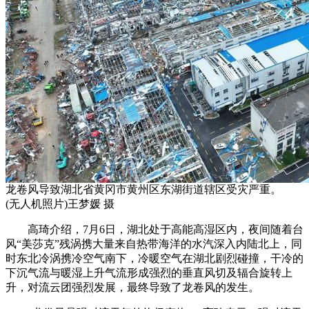
龙卷风导致湖北省黄冈市黄州区东湖街道辖区受灾严重。
(无人机照片)王梦媛 摄
高琦介绍，7月6日，湖北处于高能高湿区内，夜间随着台
风“美莎克”残涡携大量来自热带海洋的水汽深入内陆北上，同
时东北冷涡携冷空气南下，冷暖空气在湖北剧烈碰撞，干冷的
下沉气流与暖湿上升气流形成强烈的垂直风切及辐合旋转上
升，对流云团强烈发展，最终导致了龙卷风的发生。