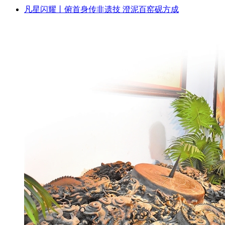
凡星闪耀丨俯首身传非遗技 澄泥百窑砚方成