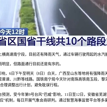
横高速南宁段，目前还有降雨天气，通过车辆行驶甩起的水汽能
明显，但路面通行目前还是有序的。
响，6日下午至明天（8日）白天，广西至山东等地将有强降雨
沪昆普速、川黔等线路。国铁南宁局今天针对南珠高铁南玉段、黎
，合理调整出行计划，避免耽误行程。
，受今年第9号台风“巴威”影响，11日至12日，安徽省芜
叫应”机制，每日开展气象会商研判。通过智慧海事监管平台等多