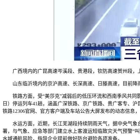
广西境内的广昆高速岑溪段、贵港段，钦防高速贺州段，上
山东临沂境内的京沪高速、长深高速、日滕高速，目前降雨
铁路方面，受“美莎克”减弱后的低压环流和西南季风共同影
日）停运列车41趟，涵盖广深铁路、京广铁路、贵广客专、
铁路12306官网、官方客户端及车站公告大屏发布的动态信息
水运方面，近期，长江芜湖段持续阴雨天气，据中央气象台预测
署，与气象、应急等部门建立水上客渡运短临致灾天气预警“
水域通航风险，指导企业提前做好防台避险各项准备。