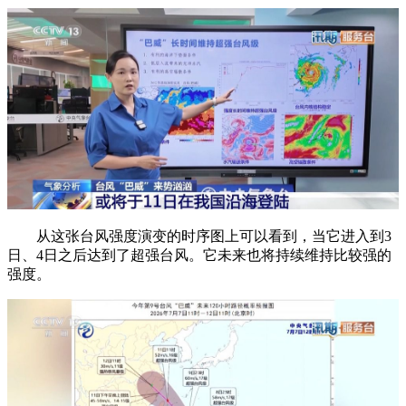
从这张台风强度演变的时序图上可以看到，当它进入到3
日、4日之后达到了超强台风。它未来也将持续维持比较强的
强度。