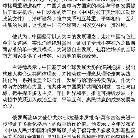
球格局重塑进程中，中国为全球南方国家的稳定与平衡发展提
供了重要机遇。中国发布的第三份《中国对拉丁美洲和加勒比
政策文件》，清晰诠释了拉中关系相互尊重、平等相待、互利
共赢的原则，这也是中国与全球南方国家交往的一贯准则。
他认为，中国坚守以人为本的发展理念，走出中国特色社
会主义道路、实现消除绝对贫困，证明了全球不存在放之四海
而皆准的单一发展模式，为渴望自主发展、包容性增长的全球
南方国家提供了可借鉴、可落地的实践经验。
白诗德表示，中国基于对全球发展大势的深刻把握，提出
构建人类命运共同体理念，并推动这一理念从理论走向实践，
转化为一系列覆盖全球合作、发展与治理的务实倡议。作为全
球南方的核心力量，拉共体与中国秉持共同的利益、责任与目
标，携手捍卫多边主义、守护世界和平、推进可持续发展，推
动拉中关系迈入政治互信、平等互利、惠民共赢的成熟发展新
阶段。
俄罗斯驻华大使伊戈尔·弗拉基米罗维奇·莫尔古洛夫进一
步印证了多极化格局下的俄中协作价值。他表示，今年发布的
《中华人民共和国和俄罗斯联邦关于倡导世界多极化和新型国
际关系的联合声明》是21世纪国际秩序构建进程中的突破性创