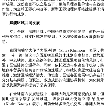
新成果。这份宣言不仅立足当下，更兼具理论指导性与实践操
作性，为全球国际机构改革、新型国际治理体系搭建提供了清
晰的行动规划。
赋能区域共同发展
立足全球、深耕区域，中国始终坚持协同发展，依托一系
列务实倡议，对接区域发展规划，为区域经济蓬勃发展贡献智
慧。
泰国前驻华大使毕力亚·针蓬（Piriya Khempon）表示，共
建“一带一路”倡议与东盟互联互通总体规划高度契合、优势互
补。中老铁路、雅万高铁等标志性互联互通项目落地见效，打
通了区域陆路交通壁垒。同时，依托双边与多边合作机制，跨
境数字贸易等新兴合作领域加速崛起，持续拓宽亚太经济合作
维度，激活区域经济潜力。他坦言，区域各国发展中仍存在部
分分歧与问题，但双边、多边成熟的沟通协调机制，为化解矛
盾以及凝聚共识提供了坚实保障。
在全球南方发展进程中，非洲大陆是不可忽视的力量，但
同时也面临诸多发展难题。埃及驻华大使哈立德·纳兹米
（Khaled Nazmy）表示，当前全球多重危机交织，非洲大陆虽