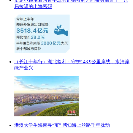
坚定不移沿着习近平总书记指引的方向奋勇前进丨一只
易拉罐的出海密码
（长江十年行）湖北监利：守护143.9公里岸线，水清岸
绿产业兴
港澳大学生海南寻“宝” 感知海上丝路千年脉动