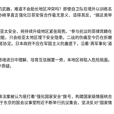
武器，难道不会助长地区冲突吗？即使自卫队在境外以训练名
孙崎享直言强化日菲安保合作毫无意义、适得其反，“搞这类举
亚太安全，将持续升级地区紧张局势。”参与抗议的菲律宾籍在
职能，只会给亚太地区埋下安全隐患。二战的伤痛至今仍在折磨
易协定。日本政府不应在军国主义的蛊惑下，沿着‘再军事化’道
增进日中理解、培育互信搁置一旁，本地区将陷入危险局面。
步质疑。
法案被认为是打着“强化国家安全”旗号，构建国家级情报统合
于东京的国会议事堂附近不断举行抗议集会，坚决反对“国家情