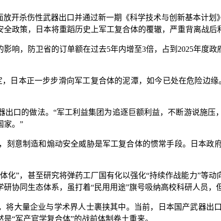
放开杀伤性武器出口并通过新一期《科学技术与创新基本计划
安全政策，日本将重蹈历史上军工复合体的覆辙，严重背离战后
响，防卫省的订单额在过去5年内增至3倍，占到2025年度政
，日本正一步步滑向军工复合体的泥潭，如今已处在危险边缘。
。
出口的做法。“军工利益集团为追逐巨额利益，不断游说施压，
家。”
刻意制造和煽动安全威胁是军工复合体的惯常手段。日本政府
化”，甚至研究将弹药工厂国有化以强化“持续作战能力”等动
学研协同生态体系，虽打着“民用用途”旗号吸纳高校科研人员，
，将大量企业与学术界人士裹挟其中。当前，日本国产武器出口
是“军产官学复合体”的战前体制卷土重来。