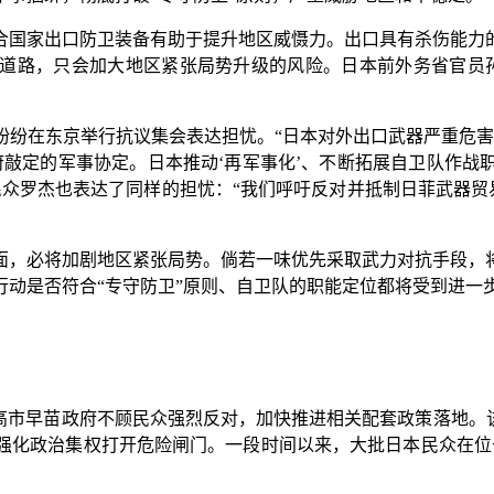
国家出口防卫装备有助于提升地区威慑力。出口具有杀伤能力的
军道路，只会加大地区紧张局势升级的风险。日本前外务省官员
在东京举行抗议集会表达担忧。“日本对外出口武器严重危害
府敲定的军事协定。日本推动‘再军事化’、不断拓展自卫队作战
众罗杰也表达了同样的担忧：“我们呼吁反对并抵制日菲武器贸
，必将加剧地区紧张局势。倘若一味优先采取武力对抗手段，将
动是否符合“专守防卫”原则、自卫队的职能定位都将受到进一
市早苗政府不顾民众强烈反对，加快推进相关配套政策落地。该
强化政治集权打开危险闸门。一段时间以来，大批日本民众在位