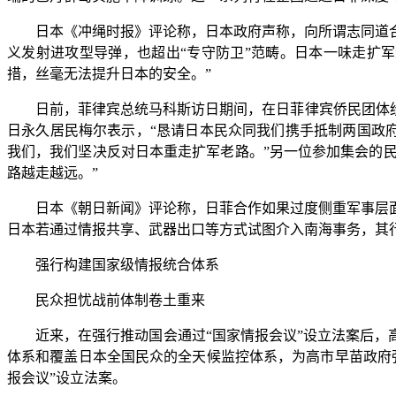
日本《冲绳时报》评论称，日本政府声称，向所谓志同道合
义发射进攻型导弹，也超出“专守防卫”范畴。日本一味走扩
措，丝毫无法提升日本的安全。”
日前，菲律宾总统马科斯访日期间，在日菲律宾侨民团体纷纷
日永久居民梅尔表示，“恳请日本民众同我们携手抵制两国政
我们，我们坚决反对日本重走扩军老路。”另一位参加集会的民
路越走越远。”
日本《朝日新闻》评论称，日菲合作如果过度侧重军事层面
日本若通过情报共享、武器出口等方式试图介入南海事务，其行
强行构建国家级情报统合体系
民众担忧战前体制卷土重来
近来，在强行推动国会通过“国家情报会议”设立法案后，高
体系和覆盖日本全国民众的全天候监控体系，为高市早苗政府
报会议”设立法案。