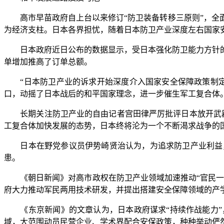
高市早苗政府自上台以来修订“防卫装备转移三原则”，全面
为经济支柱。日本各界担忧，随着日本防卫产业深度左右国家
日本政府近日公布的数据显示，受日本强化防卫能力方针的影
单增加推高了订单总额。
“日本防卫产业的诉求开始深度介入国家安全保障政策制定
口，动摇了日本战后的和平国家理念，进一步催生军工复合体
长期关注防卫产业的自由记者宫田律严厉批评日本放开武器
工复合体加快发展的态势，日本终将沦为一个不断渴求战争的国
日本在野党参议员伊势崎贤治认为，为追求防卫产业利益，
患。
《朝日新闻》对高市政权在防卫产业领域加速推动“官民一体
府大力推动军民两用技术研发，并提出搭建安全保障领域的产
《东京新闻》的文章认为，日本政府谋求“持续作战能力”
域，大范围动员民营企业、学术界配合安保政策，种种举动俨然