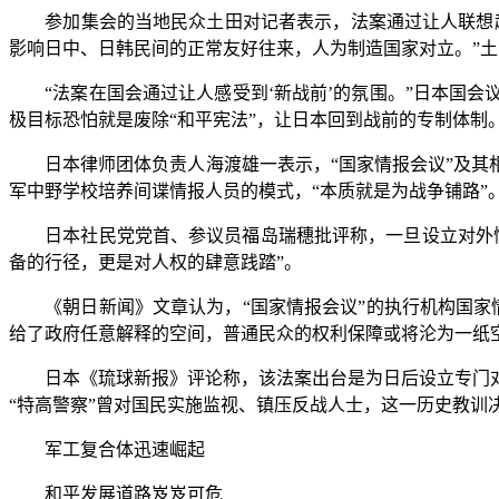
参加集会的当地民众土田对记者表示，法案通过让人联想起日
影响日中、日韩民间的正常友好往来，人为制造国家对立。”土
“法案在国会通过让人感受到‘新战前’的氛围。”日本国会
极目标恐怕就是废除“和平宪法”，让日本回到战前的专制体制
日本律师团体负责人海渡雄一表示，“国家情报会议”及其相
军中野学校培养间谍情报人员的模式，“本质就是为战争铺路”
日本社民党党首、参议员福岛瑞穗批评称，一旦设立对外情
备的行径，更是对人权的肆意践踏”。
《朝日新闻》文章认为，“国家情报会议”的执行机构国家情
给了政府任意解释的空间，普通民众的权利保障或将沦为一纸
日本《琉球新报》评论称，该法案出台是为日后设立专门对
“特高警察”曾对国民实施监视、镇压反战人士，这一历史教训
军工复合体迅速崛起
和平发展道路岌岌可危