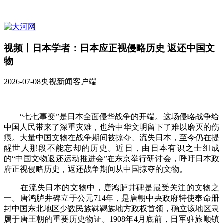
视频丨日本学者：日本应正视侵略历史 返还中国文
物
2026-07-08
央视新闻客户端
“七七事变”是日本全面侵华战争的开端。这场侵略战争给
中国人民带来了深重灾难，也给中华文明留下了难以磨灭的伤
痕。大量中国文物在战争期间被掠夺、流失日本，至今仍在提
醒世人那段不能忘却的历史。近日，由日本有识之士组成
的“中国文物返还运动推进会”在东京举行研讨会，呼吁日本政
府正视侵略历史，返还战争期间从中国掠夺的文物。
在流失日本的文物中，唐鸿胪井碑是最受关注的文物之
一。唐鸿胪井碑立于公元714年，是唐朝中央政府特使奉命册
封中国东北地区少数民族靺鞨族地方政权首领，确立该地区隶
属于唐王朝的重要历史物证。1908年4月底前，日军驻旅顺镇