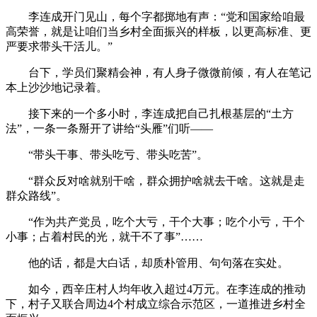
李连成开门见山，每个字都掷地有声：“党和国家给咱最
高荣誉，就是让咱们当乡村全面振兴的样板，以更高标准、更
严要求带头干活儿。”
台下，学员们聚精会神，有人身子微微前倾，有人在笔记
本上沙沙地记录着。
接下来的一个多小时，李连成把自己扎根基层的“土方
法”，一条一条掰开了讲给“头雁”们听——
“带头干事、带头吃亏、带头吃苦”。
“群众反对啥就别干啥，群众拥护啥就去干啥。这就是走
群众路线”。
“作为共产党员，吃个大亏，干个大事；吃个小亏，干个
小事；占着村民的光，就干不了事”……
他的话，都是大白话，却质朴管用、句句落在实处。
如今，西辛庄村人均年收入超过4万元。在李连成的推动
下，村子又联合周边4个村成立综合示范区，一道推进乡村全