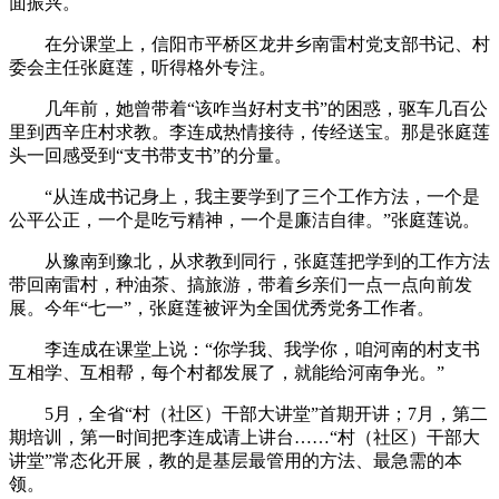
面振兴。
在分课堂上，信阳市平桥区龙井乡南雷村党支部书记、村
委会主任张庭莲，听得格外专注。
几年前，她曾带着“该咋当好村支书”的困惑，驱车几百公
里到西辛庄村求教。李连成热情接待，传经送宝。那是张庭莲
头一回感受到“支书带支书”的分量。
“从连成书记身上，我主要学到了三个工作方法，一个是
公平公正，一个是吃亏精神，一个是廉洁自律。”张庭莲说。
从豫南到豫北，从求教到同行，张庭莲把学到的工作方法
带回南雷村，种油茶、搞旅游，带着乡亲们一点一点向前发
展。今年“七一”，张庭莲被评为全国优秀党务工作者。
李连成在课堂上说：“你学我、我学你，咱河南的村支书
互相学、互相帮，每个村都发展了，就能给河南争光。”
5月，全省“村（社区）干部大讲堂”首期开讲；7月，第二
期培训，第一时间把李连成请上讲台……“村（社区）干部大
讲堂”常态化开展，教的是基层最管用的方法、最急需的本
领。