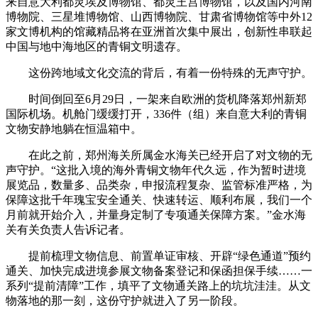
来自意大利都灵埃及博物馆、都灵王宫博物馆，以及国内河南
博物院、三星堆博物馆、山西博物院、甘肃省博物馆等中外12
家文博机构的馆藏精品将在亚洲首次集中展出，创新性串联起
中国与地中海地区的青铜文明遗存。
这份跨地域文化交流的背后，有着一份特殊的无声守护。
时间倒回至6月29日，一架来自欧洲的货机降落郑州新郑
国际机场。机舱门缓缓打开，336件（组）来自意大利的青铜
文物安静地躺在恒温箱中。
在此之前，郑州海关所属金水海关已经开启了对文物的无
声守护。“这批入境的海外青铜文物年代久远，作为暂时进境
展览品，数量多、品类杂，申报流程复杂、监管标准严格，为
保障这批千年瑰宝安全通关、快速转运、顺利布展，我们一个
月前就开始介入，并量身定制了专项通关保障方案。”金水海
关有关负责人告诉记者。
提前梳理文物信息、前置单证审核、开辟“绿色通道”预约
通关、加快完成进境参展文物备案登记和保函担保手续……一
系列“提前清障”工作，填平了文物通关路上的坑坑洼洼。从文
物落地的那一刻，这份守护就进入了另一阶段。