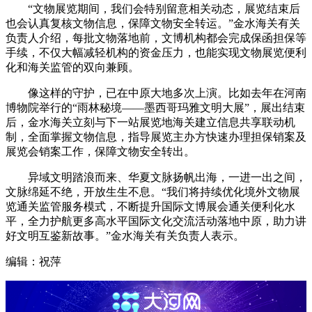
“文物展览期间，我们会特别留意相关动态，展览结束后
也会认真复核文物信息，保障文物安全转运。”金水海关有关
负责人介绍，每批文物落地前，文博机构都会完成保函担保等
手续，不仅大幅减轻机构的资金压力，也能实现文物展览便利
化和海关监管的双向兼顾。
像这样的守护，已在中原大地多次上演。比如去年在河南
博物院举行的“雨林秘境——墨西哥玛雅文明大展”，展出结束
后，金水海关立刻与下一站展览地海关建立信息共享联动机
制，全面掌握文物信息，指导展览主办方快速办理担保销案及
展览会销案工作，保障文物安全转出。
异域文明踏浪而来、华夏文脉扬帆出海，一进一出之间，
文脉绵延不绝，开放生生不息。“我们将持续优化境外文物展
览通关监管服务模式，不断提升国际文博展会通关便利化水
平，全力护航更多高水平国际文化交流活动落地中原，助力讲
好文明互鉴新故事。”金水海关有关负责人表示。
编辑：祝萍