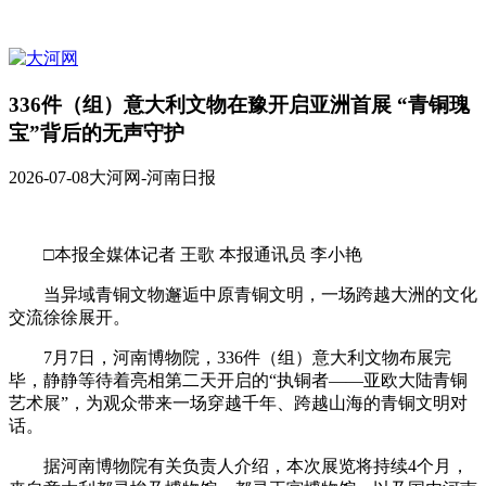
336件（组）意大利文物在豫开启亚洲首展 “青铜瑰
宝”背后的无声守护
2026-07-08
大河网-河南日报
□本报全媒体记者 王歌 本报通讯员 李小艳
当异域青铜文物邂逅中原青铜文明，一场跨越大洲的文化
交流徐徐展开。
7月7日，河南博物院，336件（组）意大利文物布展完
毕，静静等待着亮相第二天开启的“执铜者——亚欧大陆青铜
艺术展”，为观众带来一场穿越千年、跨越山海的青铜文明对
话。
据河南博物院有关负责人介绍，本次展览将持续4个月，