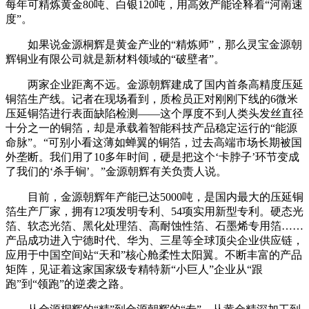
每年可精炼黄金80吨、白银120吨，用高效产能诠释着“河南速
度”。
如果说金源桐辉是黄金产业的“精炼师”，那么灵宝金源朝
辉铜业有限公司就是新材料领域的“破壁者”。
两家企业距离不远。金源朝辉建成了国内首条高精度压延
铜箔生产线。记者在现场看到，质检员正对刚刚下线的6微米
压延铜箔进行表面缺陷检测——这个厚度不到人类头发丝直径
十分之一的铜箔，却是承载着智能科技产品稳定运行的“能源
命脉”。“可别小看这薄如蝉翼的铜箔，过去高端市场长期被国
外垄断。我们用了10多年时间，硬是把这个‘卡脖子’环节变成
了我们的‘杀手锏’。”金源朝辉有关负责人说。
目前，金源朝辉年产能已达5000吨，是国内最大的压延铜
箔生产厂家，拥有12项发明专利、54项实用新型专利。硬态光
箔、软态光箔、黑化处理箔、高耐蚀性箔、石墨烯专用箔……
产品成功进入宁德时代、华为、三星等全球顶尖企业供应链，
应用于中国空间站“天和”核心舱柔性太阳翼。不断丰富的产品
矩阵，见证着这家国家级专精特新“小巨人”企业从“跟
跑”到“领跑”的逆袭之路。