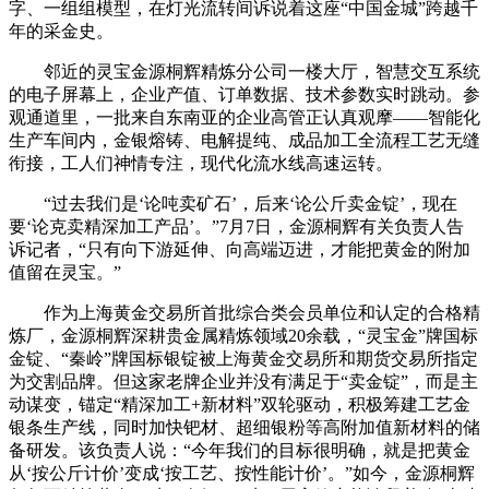
字、一组组模型，在灯光流转间诉说着这座“中国金城”跨越千
年的采金史。
邻近的灵宝金源桐辉精炼分公司一楼大厅，智慧交互系统
的电子屏幕上，企业产值、订单数据、技术参数实时跳动。参
观通道里，一批来自东南亚的企业高管正认真观摩——智能化
生产车间内，金银熔铸、电解提纯、成品加工全流程工艺无缝
衔接，工人们神情专注，现代化流水线高速运转。
“过去我们是‘论吨卖矿石’，后来‘论公斤卖金锭’，现在
要‘论克卖精深加工产品’。”7月7日，金源桐辉有关负责人告
诉记者，“只有向下游延伸、向高端迈进，才能把黄金的附加
值留在灵宝。”
作为上海黄金交易所首批综合类会员单位和认定的合格精
炼厂，金源桐辉深耕贵金属精炼领域20余载，“灵宝金”牌国标
金锭、“秦岭”牌国标银锭被上海黄金交易所和期货交易所指定
为交割品牌。但这家老牌企业并没有满足于“卖金锭”，而是主
动谋变，锚定“精深加工+新材料”双轮驱动，积极筹建工艺金
银条生产线，同时加快钯材、超细银粉等高附加值新材料的储
备研发。该负责人说：“今年我们的目标很明确，就是把黄金
从‘按公斤计价’变成‘按工艺、按性能计价’。”如今，金源桐辉