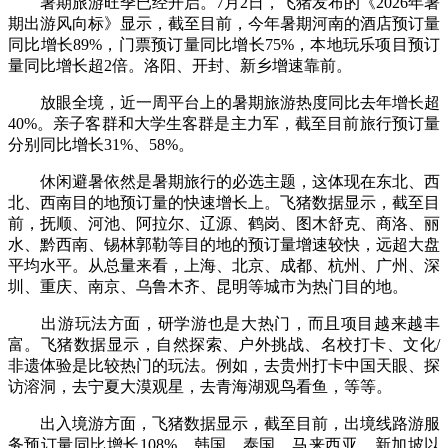
暑期旅游旺季已经开启。7月2日，飞猪发布的《2026年暑
期出游风向标》显示，截至目前，今年暑期河南的酒店预订量
同比增长89%，门票预订量同比增长75%，本地玩乐项目预订
量同比增长超2倍。洛阳、开封、新乡增速靠前。
放眼全境，近一周平台上的暑期旅游热度同比去年增长超
40%。亲子客群和大学生客群是主力军，截至目前旅行预订量
分别同比增长31%、58%。
休闲避暑依然是暑期旅行的必选主题，这体现在东北、西
北、西南目的地预订量的快速增长上。飞猪数据显示，截至目
前，抚顺、河池、阿拉尔、辽源、鹤岗、图木舒克、商洛、丽
水、黔西南、锡林郭勒等目的地的预订量增速较快，远超大盘
平均水平。从总量来看，上海、北京、成都、杭州、广州、深
圳、重庆、南京、乌鲁木齐、昆明等城市为热门目的地。
出游玩法方面，研学游也是大热门，而且项目越来越丰
富。飞猪数据显示，自然探索、户外挑战、名校打卡、文化/
非遗体验是比较热门的玩法。例如，去贵州打卡中国天眼、探
访溶洞，去宁夏大漠观星，去青海湖观鸟看鱼，等等。
出入境游方面，飞猪数据显示，截至目前，出境线路游服
务预订量同比增长108%，韩国、泰国、马来西亚、新加坡以