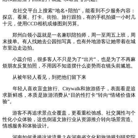
在社交平台上搜索“地名+陪拍”，能看到不少服务内容：
探店、看展、打卡、街拍、旅行跟拍，有的手机拍摄一小时几
十元，使用CCD相机或修图则另算。
郑州白领小蕊就是一名兼职陪拍师，周一至周五上班，周
末接单。有人找她去公园拍写真，也有外地游客让她带着在城
市里边走边拍。
小蕊介绍，很多客人不只是为了“出片”，也是为了不再麻
烦朋友反复拍照，不用因不知道摆什么姿势而在镜头前尴尬。
从被年轻人看见，到把他们留下来
年轻人喜欢盲盒旅行、Citywalk和旅游搭子，表面看是追
求新鲜感，本质是旅游消费从“目的性打卡”转向“情绪价值体
验”。
游客不再追求景点全覆盖，更看重松弛感、社交属性与个
性化小众体验，这也倒逼文旅行业从资源推介转向场景营造、
情感服务和体验设计。
河南如何承接这波流量？在河南省文化和旅游规划研究院