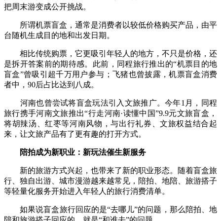
把周末游变成公开挑战。
所谓机票盲盒，通常是消费者以较低价格购买产品，由平
台随机生成目的地和出发日期。
相比传统购票，它更吸引年轻人的地方，不只是价格，还
是拆开答案前的期待感。此前，同程旅行推出的“机票目的地
盲盒”曾吸引超千万用户参与；飞猪也曾披露，机票盲盒消费
者中，90后占比达到八成。
河南也曾尝试将盲盒玩法引入文旅推广。今年1月，同程
旅行携手河南文旅推出“行走河南·读懂中国”9.9元文旅盲盒，
将胡辣汤、红枣等河南风物，与出行礼券、文旅权益结合起
来，让文旅产品有了更有趣的打开方式。
陪拍成为新职业：新玩法催生新服务
新的旅游方式兴起，也带来了新的职业形态。随着盲盒旅
行、独自出游、城市漫游越来越常见，陪拍、地陪、旅游搭子
等轻量化服务开始进入年轻人的旅行消费清单。
如果说盲盒旅行回应的是“去哪儿”的问题，那么陪拍、地
陪和旅游搭子回应的，就是“和谁去”的问题。