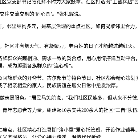
区党支部书记张礼辉不时为大家鼓掌。社区打造的“上窑乒超”
往交流交融的‘同心圆’。”张礼辉说。
，邻里结构多元，是基层治理的重点社区。如何凝聚邻里合力
社区才有烟火气、有凝聚力，老百姓的日子才能越过越红火。”
族群众兴趣相通、需求一致的契合点，用心用情搭建互动平台，
，成为凝聚各族群众的“连心桥”。
回族群众的开斋节、古尔邦节等特色节日，社区都会精心策划多
成了相亲相爱的家人，民族情谊在烟火日常中愈发浓厚。
志愿服务。”居民马笑航说，“我们社区民族多，但从来不分彼
志愿者等力量，组建起10余支共200余人的社区“三自”队
点，社区精心打造暑期“洛小童”爱心托管班，开设作业辅导
区义务网格员，让爱心接力传递、温情代代延续。