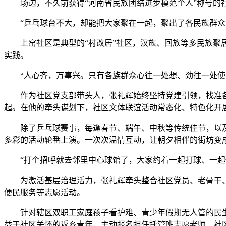
场边，不久前获得“河南省民族团结进步模范个人”称号的社
“乒乓球台不大，却能把大家聚在一起，聚出了各民族群众交
上窑社区是典型的“村改居”社区，汉族、回族等多民族聚居
实践。
“人心齐，万事兴。只有各族群众心往一处想、劲往一处使，
作为社区党支部带头人，张礼辉始终坚持党建引领，找准各
起。在他的牵头谋划下，社区文体联谊活动常态化、特色化开展
除了乒乓球赛事，每逢春节、端午、中秋等传统佳节，以及
多彩的活动轮番上演。一次次温情互动，让朝夕相伴的街坊变
“打个招呼就去邻里中心球馆了，大家约着一起打球、一起做
为激活基层治理活力，张礼辉牵头整合社区党员、老骨干、青年
便民服务等志愿活动。
针对辖区双职工家庭孩子看护难、青少年假期无人管的民生痛
益于社区关怀的返乡青年，主动报名担任托管班志愿老师、社