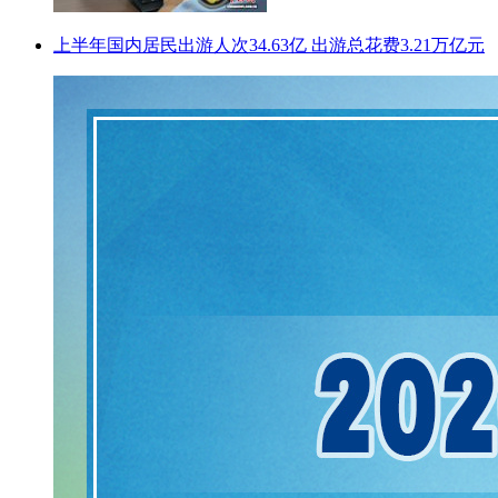
上半年国内居民出游人次34.63亿 出游总花费3.21万亿元