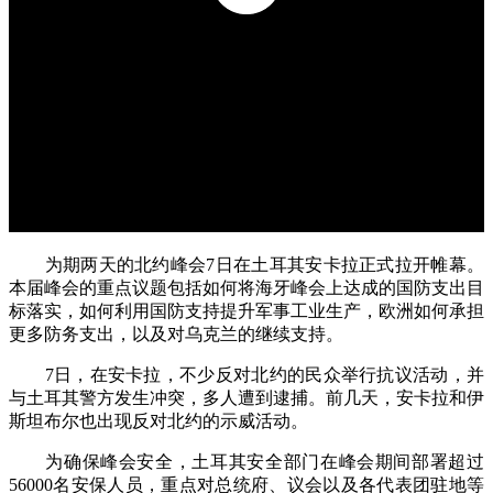
为期两天的北约峰会7日在土耳其安卡拉正式拉开帷幕。
本届峰会的重点议题包括如何将海牙峰会上达成的国防支出目
标落实，如何利用国防支持提升军事工业生产，欧洲如何承担
更多防务支出，以及对乌克兰的继续支持。
7日，在安卡拉，不少反对北约的民众举行抗议活动，并
与土耳其警方发生冲突，多人遭到逮捕。前几天，安卡拉和伊
斯坦布尔也出现反对北约的示威活动。
为确保峰会安全，土耳其安全部门在峰会期间部署超过
56000名安保人员，重点对总统府、议会以及各代表团驻地等