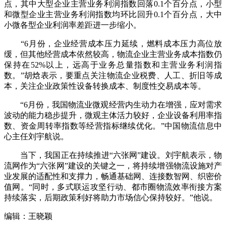
点，其中大型企业主营业务利润指数回落0.1个百分点，小型
和微型企业主营业务利润指数均环比回升0.1个百分点，大中
小微各型企业利润率差距进一步缩小。
“6月份，企业经营成本压力延续，燃料成本压力高位放
缓，但其他经营成本依然较高，物流企业主营业务成本指数仍
保持在52%以上，远高于业务总量指数和主营业务利润指
数。”胡焓表示，要重点关注物流企业税费、人工、折旧等成
本，关注企业政策性设备转换成本、制度性交易成本等。
“6月份，我国物流业微观经营内生动力在增强，应对需求
波动的能力稳步提升，微观主体活力较好，企业设备利用率指
数、资金周转率指数等经营指标继续优化。”中国物流信息中
心主任刘宇航说。
当下，我国正在持续推进“六张网”建设。刘宇航表示，物
流网作为“六张网”建设的关键之一，将持续增强物流设施对产
业发展的适配性和支撑力，畅通基础网、连接数智网、织密价
值网。“同时，多式联运攻坚行动、都市圈物流效率衔接方案
持续落实，后期政策利好将助力市场信心保持较好。”他说。
编辑：王晓颖