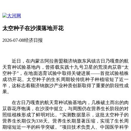
太空种子在沙漠落地开花
2026-07-08
经济日报
近日，在内蒙古阿拉善盟额济纳旗东风镇古日乃嘎查的航
天育种试验基地内，曾搭载实践十九号卫星的荒漠肉苁蓉“太
空种子”，在地面选育试验中取得关键进展——首批试验植株
成功开花。太空种子的生长周期较传统种子种植缩短了近一
半，这标志着额济纳旗沙产业种质创新取得了重要的阶段性成
果。
在古日乃嘎查的航天育种试验基地内，几株破土而出的肉
苁蓉花序饱满，在沙漠中挺立，与周围仍在营养生长阶段的对
照组植株形成了鲜明对比。“实测数据显示，这批太空种子的
营养生长期仅为338天。营养生长期显著压缩，实现了生长周
期缩短近一半的科学突破。”项目技术负责人、中国医学科学