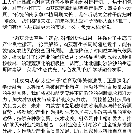
工人们正熟练地对肉苁蓉等本地道地药材进行切片、烘干和包
装。对于企业而言，肉苁蓉等原料能否稳定供应，事关企业发
展。“传统的肉苁蓉种植周期太长，现在听说太空种子能把时
间缩短，我们都很关注。如果将来太空种子能够大面积推广，
我们有信心去拓展更大的市场。”公司负责人杨玲说。
“肉苁蓉太空种子选育取得阶段性成果，还强化了生态与
产业良性循环。”徐荣解释，肉苁蓉生长周期缩短近半，能有
效缩短农牧民的资金回笼周期，直接降低了时间成本与气候风
险，极大提升了沙产业的经济效益；还将显著调动农牧民种植
梭梭林、治理荒漠化的积极性，从而加速北疆防沙治沙的生态
屏障建设，实现“生态优先、绿色发展”的产学研融合发展。
“此次肉苁蓉‘太空种子’选育取得关键进展，正是深化产
学研融合，以科技创新破解产业痛点、推动沙产业高质量发展
的生动实践。我们将紧扣航天育种不同阶段的创新需求精准发
力，加大后续研发与成果转化支持力度。”阿拉善盟科技局相
关负责人说。未来，内蒙古将立足独特的沙漠禀赋与特色资源
优势，将发展沙产业作为推动生态保护与民生改善共赢的重要
途径，持续在种质创新、技术攻关、链条延伸上精准发力。推
动“航天+种业”深度融合，以种业创新引领沙产业全链条提质
升级，为推动沙产业高质量发展、助力国家种业科技自立自强