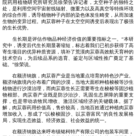
院药用植物研究所研究员徐荣告诉记者，太空种子的独特之
处，是利用空间宇宙射线辐射、微重力以及高真空等特殊环境
的综合作用，诱导植物种子内部的染色体发生畸变，从而加速
生物的变异过程。肉苁蓉种子在太空空间诱变后表现出了极强
的生长优势。
生长期是评估作物品种经济价值的重要指标之一。“本研
究中，诱变后代生长期显著缩短，标志着我们已初步获得了高
寄生项目的优异种质资源，填补了荒漠肉苁蓉高效航天育种的
技术空白，为后续品系的选育、鉴定与区域性推广奠定了基
础。”徐荣说。
在额济纳旗，肉苁蓉产业是当地重点培育的特色沙产业。
额济纳旗境内分布着广阔的沙漠，当地大面积种植梭梭等沙生
植物进行沙漠治理，而肉苁蓉生长正需要寄生在梭梭等固沙植
物根部。肉苁蓉产业既是防沙治沙、巩固生态屏障的重要支
撑，也是带动农牧民增收、激活区域经济的关键载体。据了
解，肉苁蓉药用价值高，售价较高，当地百姓通过种植肉苁蓉
增加收入，形成了“以梭梭固沙、以苁蓉富民”的良性发展格
局，实现生态效益、经济效益、社会效益的统一。
在额济纳旗达来呼布镇铭柯特产有限公司的包装车间里，