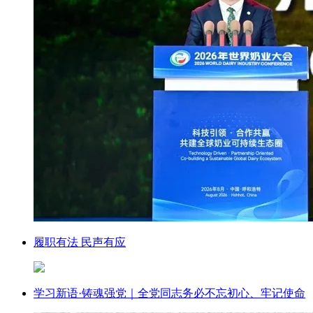
履职有法 民声有应
学习新语·铸魂强党｜全党同志务必不忘初心、牢记使命