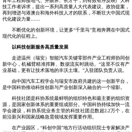
青年工程师接地气、开眼界、长才干，到有效有序反映广大科
技工作者诉求，提出一系列高质量人大代表建议、政协提案，
再到增进与港澳台和海外科技人才的联系，不断壮大中国式现
代化建设力量……
不断优化的创新环境，让更多“千里马”竞相奔腾在中国式
现代化的征程上。
以科技创新服务高质量发展
走进温州（瑞安）智能汽车关键零部件产业工程师协同创
新中心，机械臂精准挥舞、数据流实时跳动。“这里不仅有产
业基础，更有让技术落地的丰沃土壤。”入驻团队负责人说。
由中国汽车工程学会与瑞安市政府共建的这一创新平台，
是中国科协推动科技创新与产业创新深入融合的一个缩影。
科技社团是科协系统最鲜明的组织特色和最主要的组织资
源，是国家创新体系的重要组成部分。中国科协持续加快一流
学会建设，科协系统业务主管的科技社团总数超2.2万个，在
前沿新兴和国家战略急需领域发挥重要作用。
在产业园区，“科创中国”地方行活动组织院士专家解决产