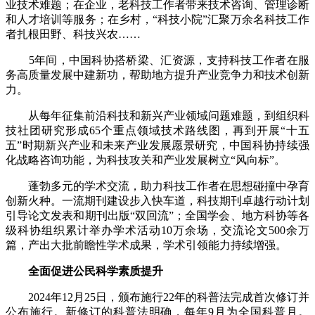
业技术难题；在企业，老科技工作者带来技术咨询、管理诊断
和人才培训等服务；在乡村，“科技小院”汇聚万余名科技工作
者扎根田野、科技兴农……
5年间，中国科协搭桥梁、汇资源，支持科技工作者在服
务高质量发展中建新功，帮助地方提升产业竞争力和技术创新
力。
从每年征集前沿科技和新兴产业领域问题难题，到组织科
技社团研究形成65个重点领域技术路线图，再到开展“十五
五”时期新兴产业和未来产业发展愿景研究，中国科协持续强
化战略咨询功能，为科技攻关和产业发展树立“风向标”。
蓬勃多元的学术交流，助力科技工作者在思想碰撞中孕育
创新火种。一流期刊建设步入快车道，科技期刊卓越行动计划
引导论文发表和期刊出版“双回流”；全国学会、地方科协等各
级科协组织累计举办学术活动10万余场，交流论文500余万
篇，产出大批前瞻性学术成果，学术引领能力持续增强。
全面促进公民科学素质提升
2024年12月25日，颁布施行22年的科普法完成首次修订并
公布施行。新修订的科普法明确，每年9月为全国科普月。