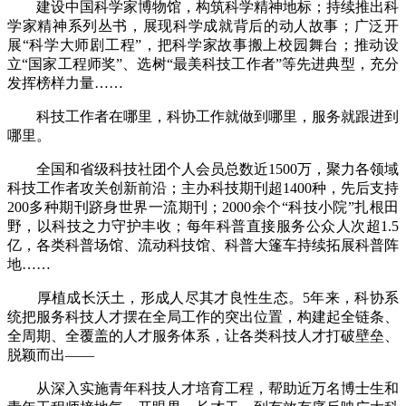
建设中国科学家博物馆，构筑科学精神地标；持续推出科
学家精神系列丛书，展现科学成就背后的动人故事；广泛开
展“科学大师剧工程”，把科学家故事搬上校园舞台；推动设
立“国家工程师奖”、选树“最美科技工作者”等先进典型，充分
发挥榜样力量……
科技工作者在哪里，科协工作就做到哪里，服务就跟进到
哪里。
全国和省级科技社团个人会员总数近1500万，聚力各领域
科技工作者攻关创新前沿；主办科技期刊超1400种，先后支持
200多种期刊跻身世界一流期刊；2000余个“科技小院”扎根田
野，以科技之力守护丰收；每年科普直接服务公众人次超1.5
亿，各类科普场馆、流动科技馆、科普大篷车持续拓展科普阵
地……
厚植成长沃土，形成人尽其才良性生态。5年来，科协系
统把服务科技人才摆在全局工作的突出位置，构建起全链条、
全周期、全覆盖的人才服务体系，让各类科技人才打破壁垒、
脱颖而出——
从深入实施青年科技人才培育工程，帮助近万名博士生和