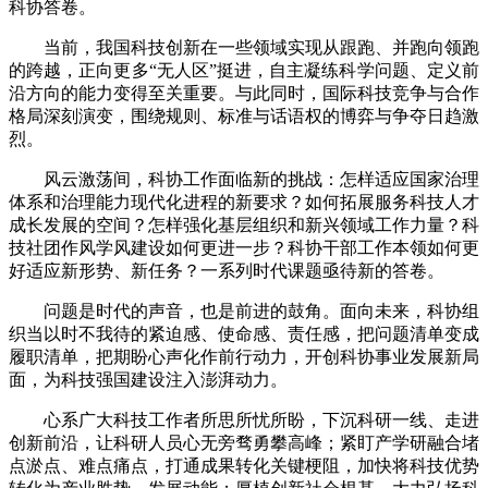
科协答卷。
当前，我国科技创新在一些领域实现从跟跑、并跑向领跑
的跨越，正向更多“无人区”挺进，自主凝练科学问题、定义前
沿方向的能力变得至关重要。与此同时，国际科技竞争与合作
格局深刻演变，围绕规则、标准与话语权的博弈与争夺日趋激
烈。
风云激荡间，科协工作面临新的挑战：怎样适应国家治理
体系和治理能力现代化进程的新要求？如何拓展服务科技人才
成长发展的空间？怎样强化基层组织和新兴领域工作力量？科
技社团作风学风建设如何更进一步？科协干部工作本领如何更
好适应新形势、新任务？一系列时代课题亟待新的答卷。
问题是时代的声音，也是前进的鼓角。面向未来，科协组
织当以时不我待的紧迫感、使命感、责任感，把问题清单变成
履职清单，把期盼心声化作前行动力，开创科协事业发展新局
面，为科技强国建设注入澎湃动力。
心系广大科技工作者所思所忧所盼，下沉科研一线、走进
创新前沿，让科研人员心无旁骛勇攀高峰；紧盯产学研融合堵
点淤点、难点痛点，打通成果转化关键梗阻，加快将科技优势