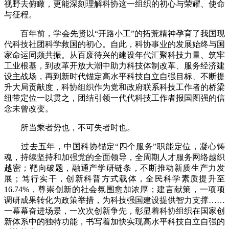
视野去俯瞰，更能深刻理解科协这一组织的初心与荣耀、使命
与征程。
百年前，学会先贤以“开路小工”的拓荒精神孕育了我国现
代科技社团科学救国的初心。自此，科协事业的发展始终与国
家命运同频共振。从百废待兴的建设年代汇聚科技力量、筑牢
工业根基，到改革开放大潮中助力科技体制改革、服务经济建
设主战场，再到新时代锚定高水平科技自立自强目标、不断提
升大局贡献度，科协组织作为党和政府联系科技工作者的桥梁
纽带定位一以贯之，团结引领一代代科技工作者报国图强的信
念未曾改变。
所当乘者势也，不可失者时也。
过去五年，中国科协锚定“四个服务”职能定位，凝心铸
魂，持续坚持和加强党的全面领导，全周期人才服务网络越织
越密；靶向破题，融通产学研链条，不断推动新质生产力发
展；笃行实干，创新科普方式载体，全民科学素质提升至
16.74%，尊崇创新的社会氛围愈加浓厚；建言献策，一项项
调研成果转化为政策举措，为科技强国建设提供智力支撑……
一幕幕奋进场景，一次次创新争先，彰显着科协组织在国家创
新体系中的独特功能，书写着加快实现高水平科技自立自强的