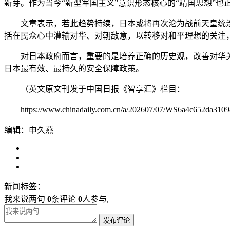
新芽。作为当今“新型军国主义”意识形态核心的“靖国思想”也
文章表示，若此趋势持续，日本或将再次沦为战前天皇统治
括在民众心中灌输对华、对朝敌意，以转移对和平理想的关注
对日本政府而言，重要的是培养正确的历史观，改善对华关
日本最有效、最持久的安全保障政策。
（英文原文刊发于中国日报《智享汇》栏目：
https://www.chinadaily.com.cn/a/202607/07/WS6a4c652da310
编辑：申久燕
新闻标签：
我来说两句
0
条评论
0
人参与,
发布评论