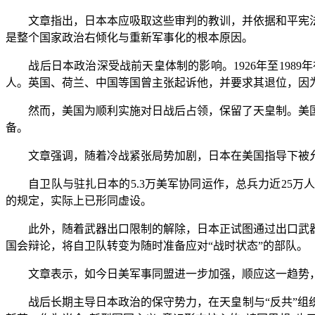
文章指出，日本本应吸取这些审判的教训，并依据和平宪法
是整个国家政治右倾化与重新军事化的根本原因。
战后日本政治深受战前天皇体制的影响。1926年至198
人。英国、荷兰、中国等国曾主张起诉他，并要求其退位，因
然而，美国为顺利实施对日战后占领，保留了天皇制。美国
备。
文章强调，随着冷战紧张局势加剧，日本在美国指导下被允许
自卫队与驻扎日本的5.3万美军协同运作，总兵力近25万
的规定，实际上已形同虚设。
此外，随着武器出口限制的解除，日本正试图通过出口武器
国会辩论，将自卫队转变为随时准备应对“战时状态”的部队。
文章表示，如今日美军事同盟进一步加强，顺应这一趋势，
战后长期主导日本政治的保守势力，在天皇制与“反共”组织