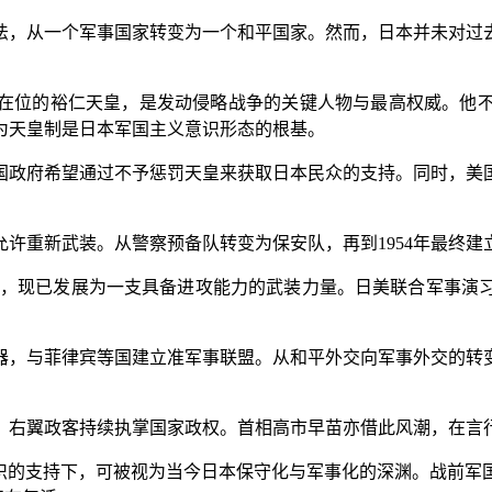
，从一个军事国家转变为一个和平国家。然而，日本并未对过去
9年在位的裕仁天皇，是发动侵略战争的关键人物与最高权威。他
为天皇制是日本军国主义意识形态的根基。
政府希望通过不予惩罚天皇来获取日本民众的支持。同时，美国
重新武装。从警察预备队转变为保安队，再到1954年最终建
人，现已发展为一支具备进攻能力的武装力量。日美联合军事演
，与菲律宾等国建立准军事联盟。从和平外交向军事外交的转变
右翼政客持续执掌国家政权。首相高市早苗亦借此风潮，在言
的支持下，可被视为当今日本保守化与军事化的深渊。战前军