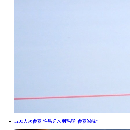
1200人次参赛 许昌迎来羽毛球“参赛巅峰”