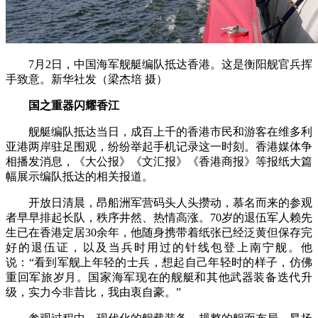
7月2日，中国海军舰艇编队抵达香港。这是衡阳舰官兵挥
手致意。新华社发（梁杰培 摄）
国之重器闪耀香江
舰艇编队抵达当日，成百上千的香港市民和游客在维多利
亚港两岸驻足围观，纷纷举起手机记录这一时刻。香港媒体争
相播发消息，《大公报》《文汇报》《香港商报》等报纸大篇
幅展示编队抵达的相关报道。
开放日清晨，昂船洲军营码头人头攒动，慕名而来的参观
者早早排起长队，秩序井然、热情高涨。70岁的退伍军人赖先
生已在香港定居30余年，他随身携带着纸张已经泛黄但保存完
好的退伍证，以及当兵时用过的针线包登上南宁舰。他
说：“看到军舰上年轻的士兵，想起自己年轻时的样子，仿佛
重回军旅岁月。国家海军现在的舰艇和其他武器装备迭代升
级，实力今非昔比，我由衷自豪。”