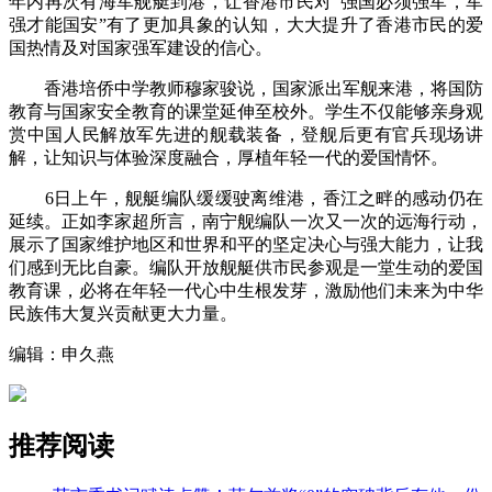
年内再次有海军舰艇到港，让香港市民对“强国必须强军，军
强才能国安”有了更加具象的认知，大大提升了香港市民的爱
国热情及对国家强军建设的信心。
香港培侨中学教师穆家骏说，国家派出军舰来港，将国防
教育与国家安全教育的课堂延伸至校外。学生不仅能够亲身观
赏中国人民解放军先进的舰载装备，登舰后更有官兵现场讲
解，让知识与体验深度融合，厚植年轻一代的爱国情怀。
6日上午，舰艇编队缓缓驶离维港，香江之畔的感动仍在
延续。正如李家超所言，南宁舰编队一次又一次的远海行动，
展示了国家维护地区和世界和平的坚定决心与强大能力，让我
们感到无比自豪。编队开放舰艇供市民参观是一堂生动的爱国
教育课，必将在年轻一代心中生根发芽，激励他们未来为中华
民族伟大复兴贡献更大力量。
编辑：申久燕
推荐阅读