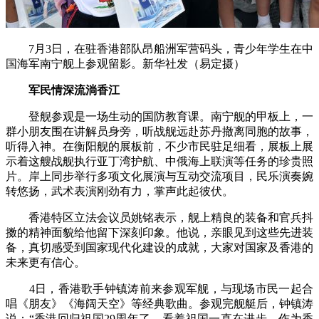
7月3日，在驻香港部队昂船洲军营码头，青少年学生在中
国海军南宁舰上参观留影。新华社发（易定摄）
军民情深流淌香江
登舰参观是一场生动的国防教育课。南宁舰的甲板上，一
群小朋友围在讲解员身旁，听战舰远赴苏丹撤离同胞的故事，
听得入神。在衡阳舰的展板前，不少市民驻足细看，展板上展
示着这艘战舰执行亚丁湾护航、中俄海上联演等任务的珍贵照
片。岸上同步举行多项文化展演与互动交流项目，民乐演奏婉
转悠扬，武术表演刚劲有力，掌声此起彼伏。
香港特区立法会议员姚铭表示，舰上精良的装备和官兵抖
擞的精神面貌给他留下深刻印象。他说，亲眼见到这些先进装
备，真切感受到国家现代化建设的成就，大家对国家及香港的
未来更有信心。
4日，香港歌手钟镇涛前来参观军舰，与现场市民一起合
唱《朋友》《海阔天空》等经典歌曲。参观完舰艇后，钟镇涛
说：“香港回归祖国29周年了，看着祖国一直在进步，作为香