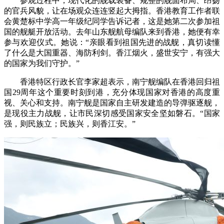
参观过程中，现代化的舰载装备、规整的舰面布局、昂扬
的官兵风貌，让在场观众连连竖起大拇指。香港教育工作者联
会黄楚标中学高一年级纪同学告诉记者，这是她第二次参加祖
国的舰艇开放活动。去年山东舰航母编队来到香港，她便有幸
参与欢迎仪式。她说：“亲眼看到祖国先进的战舰，真切读懂
了什么是大国重器、海防利剑。香江烟火，盛世安宁，有强大
的国家为我们守护。”
香港特区行政长官李家超表示，南宁舰编队在香港回归祖
国29周年这个重要时刻到港，充分体现国家对香港的高度重
视、关心和支持。南宁舰是国家自主研发建造的导弹驱逐舰，
是现役主力战舰，让市民深切感受国家安全坚如磐石。“国家
强，则民族立；民族兴，则香江安。”