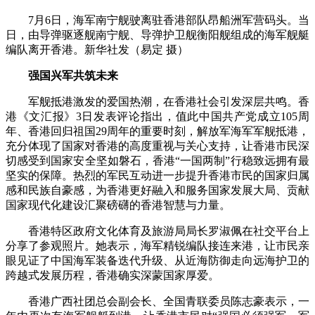
7月6日，海军南宁舰驶离驻香港部队昂船洲军营码头。当
日，由导弹驱逐舰南宁舰、导弹护卫舰衡阳舰组成的海军舰艇
编队离开香港。新华社发（易定 摄）
强国兴军共筑未来
军舰抵港激发的爱国热潮，在香港社会引发深层共鸣。香
港《文汇报》3日发表评论指出，值此中国共产党成立105周
年、香港回归祖国29周年的重要时刻，解放军海军军舰抵港，
充分体现了国家对香港的高度重视与关心支持，让香港市民深
切感受到国家安全坚如磐石，香港“一国两制”行稳致远拥有最
坚实的保障。热烈的军民互动进一步提升香港市民的国家归属
感和民族自豪感，为香港更好融入和服务国家发展大局、贡献
国家现代化建设汇聚磅礴的香港智慧与力量。
香港特区政府文化体育及旅游局局长罗淑佩在社交平台上
分享了参观照片。她表示，海军精锐编队接连来港，让市民亲
眼见证了中国海军装备迭代升级、从近海防御走向远海护卫的
跨越式发展历程，香港确实深蒙国家厚爱。
香港广西社团总会副会长、全国青联委员陈志豪表示，一