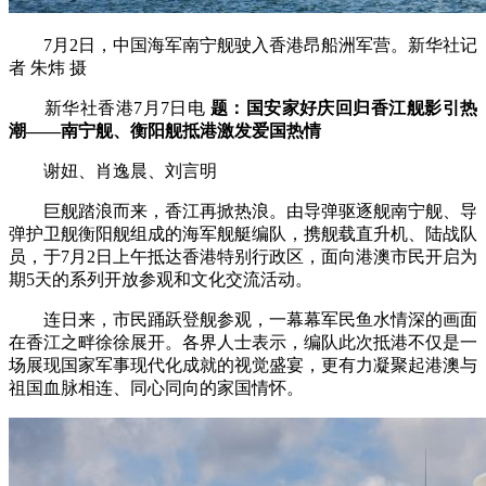
7月2日，中国海军南宁舰驶入香港昂船洲军营。新华社记
者 朱炜 摄
新华社香港7月7日电
题：国安家好庆回归香江舰影引热
潮——南宁舰、衡阳舰抵港激发爱国热情
谢妞、肖逸晨、刘言明
巨舰踏浪而来，香江再掀热浪。由导弹驱逐舰南宁舰、导
弹护卫舰衡阳舰组成的海军舰艇编队，携舰载直升机、陆战队
员，于7月2日上午抵达香港特别行政区，面向港澳市民开启为
期5天的系列开放参观和文化交流活动。
连日来，市民踊跃登舰参观，一幕幕军民鱼水情深的画面
在香江之畔徐徐展开。各界人士表示，编队此次抵港不仅是一
场展现国家军事现代化成就的视觉盛宴，更有力凝聚起港澳与
祖国血脉相连、同心同向的家国情怀。