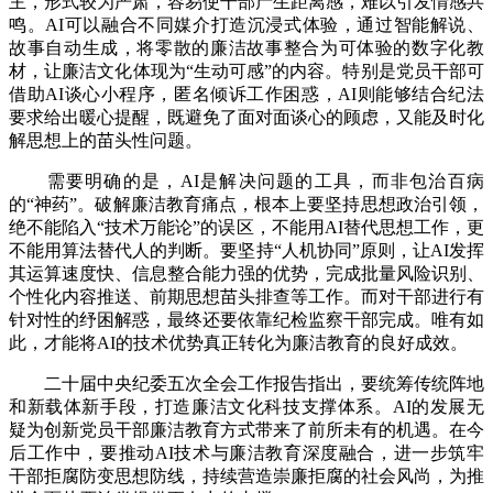
主，形式较为严肃，容易使干部产生距离感，难以引发情感共
鸣。AI可以融合不同媒介打造沉浸式体验，通过智能解说、
故事自动生成，将零散的廉洁故事整合为可体验的数字化教
材，让廉洁文化体现为“生动可感”的内容。特别是党员干部可
借助AI谈心小程序，匿名倾诉工作困惑，AI则能够结合纪法
要求给出暖心提醒，既避免了面对面谈心的顾虑，又能及时化
解思想上的苗头性问题。
需要明确的是，AI是解决问题的工具，而非包治百病
的“神药”。破解廉洁教育痛点，根本上要坚持思想政治引领，
绝不能陷入“技术万能论”的误区，不能用AI替代思想工作，更
不能用算法替代人的判断。要坚持“人机协同”原则，让AI发挥
其运算速度快、信息整合能力强的优势，完成批量风险识别、
个性化内容推送、前期思想苗头排查等工作。而对干部进行有
针对性的纾困解惑，最终还要依靠纪检监察干部完成。唯有如
此，才能将AI的技术优势真正转化为廉洁教育的良好成效。
二十届中央纪委五次全会工作报告指出，要统筹传统阵地
和新载体新手段，打造廉洁文化科技支撑体系。AI的发展无
疑为创新党员干部廉洁教育方式带来了前所未有的机遇。在今
后工作中，要推动AI技术与廉洁教育深度融合，进一步筑牢
干部拒腐防变思想防线，持续营造崇廉拒腐的社会风尚，为推