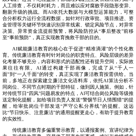
人工排查，不仅耗时耗力，而且难以应对腐败手段隐形变异、
翻新升级的挑战。而AI依托大数据与大模型运算能力，可整
合分析权力运行全流程数据，如针对行政审批、项目推进、资
金管理等关键环节快速识别异常线索、锁定风险节点，对异常
决策、异常资金流提前预警，将风险防控从“事后整改”前移
至“事前预防”，真正实现教育挽救干部的目的。
AI赋能廉洁教育的核心在于促进“精准滴灌”的个性化教
育。传统廉洁教育有时针对岗位的职责特点、风险层级的差异
化考量不够充分，内容和形式的适配性还有提升空间，实际效
果往往有限。AI通过构建干部画像，完成了从“千人一
面”到“一人千面”的转变，真正实现了廉洁教育按需供给。当
前，多地正在探索建立廉洁文化语料库，依托AI算法分析不
同岗位、不同节点时期的干部特征，做到因人施策。例如，针
对传统节日“四风”问题易发的特点，AI可结合岗位风险等级推
送定制化提醒，如给项目负责人发送“警惕节日人情围猎”的提
醒，给审批岗位干部发送“严守公私分界线”的提醒。这远
比“节日快乐、注意廉洁”的通用提醒更走心，有助于提升教育
的实效性。
传统廉洁教育多偏重警示教育，以通报案例、宣讲纪律为